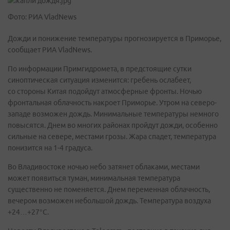
Фото: РИА VladNews
Дожди и понижение температуры прогнозируется в Приморье,
сообщает РИА VladNews.
По информации Примгидромета, в предстоящие сутки
синоптическая ситуация изменится: гребень ослабеет,
со стороны Китая подойдут атмосферные фронты. Ночью
фронтальная облачность накроет Приморье. Утром на северо-
западе возможен дождь. Минимальные температуры немного
повысятся. Днем во многих районах пройдут дожди, особенно
сильные на севере, местами грозы. Жара спадет, температура
понизится на 1-4 градуса.
Во Владивостоке ночью небо затянет облаками, местами
может появиться туман, минимальная температура
существенно не поменяется. Днем переменная облачность,
вечером возможен небольшой дождь. Температура воздуха
+24…+27°C.