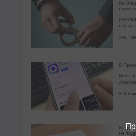
Во Вла
наркот
Малолет
передан
9:48, 7 а
В Прим
На сего
домовых
9:16, 8 а
Пр
В Прим
на под