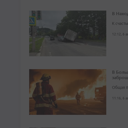
В Нахо
К счасть
12:12, 6 
В Боль
заброш
Общая п
11:16, 6 