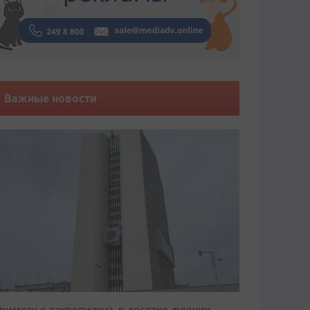
Важные новости
риморье закрепилось в десятке лучших