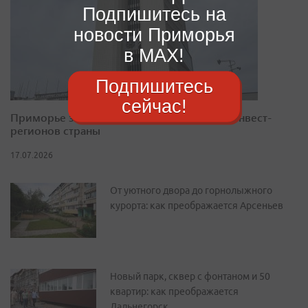
Подпишитесь на
новости Приморья
в MAX!
Подпишитесь
сейчас!
Приморье закрепилось в десятке лучших инвест-
регионов страны
17.07.2026
От уютного двора до горнолыжного
курорта: как преображается Арсеньев
Новый парк, сквер с фонтаном и 50
квартир: как преображается
Дальнегорск