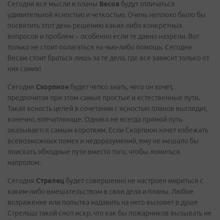
Сегодня все мысли и планы
Весов
будут отличаться
удивительной ясностью и четкостью. Очень неплохо было бы
посвятить этот день решению каких-либо конкретных
вопросов и проблем – особенно если те давно назрели. Вот
только не стоит полагаться на чью-либо помощь. Сегодня
Весам стоит браться лишь за те дела, где все зависит только от
них самих!
Сегодня
Скорпион
будет четко знать, чего он хочет,
предпочитая при этом самые простые и естественные пути.
Такая ясность целей в сочетании с ясностью планов выглядит,
конечно, впечатляюще. Однако не всегда прямой путь
оказывается самым коротким. Если Скорпион хочет избежать
всевозможных помех и недоразумений, ему не мешало бы
поискать обходные пути вместо того, чтобы ломиться
напролом.
Сегодня
Стрелец
будет совершенно не настроен мириться с
каким-либо вмешательством в свои дела и планы. Любое
возражение или попытка надавить на него вызовет в душе
Стрельца такой сноп искр, что как бы пожарников вызывать не