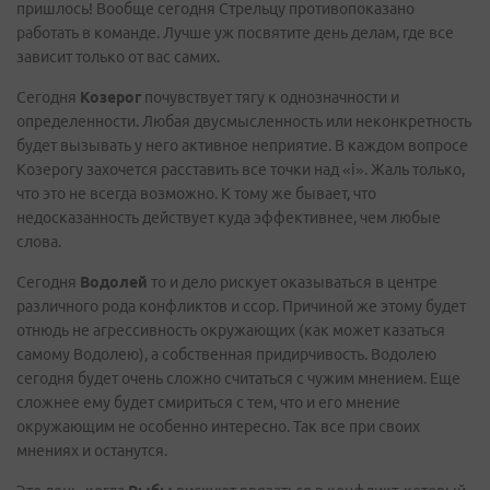
пришлось! Вообще сегодня Стрельцу противопоказано
работать в команде. Лучше уж посвятите день делам, где все
зависит только от вас самих.
Сегодня
Козерог
почувствует тягу к однозначности и
определенности. Любая двусмысленность или неконкретность
будет вызывать у него активное неприятие. В каждом вопросе
Козерогу захочется расставить все точки над «i». Жаль только,
что это не всегда возможно. К тому же бывает, что
недосказанность действует куда эффективнее, чем любые
слова.
Сегодня
Водолей
то и дело рискует оказываться в центре
различного рода конфликтов и ссор. Причиной же этому будет
отнюдь не агрессивность окружающих (как может казаться
самому Водолею), а собственная придирчивость. Водолею
сегодня будет очень сложно считаться с чужим мнением. Еще
сложнее ему будет смириться с тем, что и его мнение
окружающим не особенно интересно. Так все при своих
мнениях и останутся.