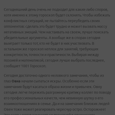
Сегодняшний день очень не подходит для каких-либо споров,
хотя именно к этому гороскоп будет склонять. Чтобы избежать
конфликтных ситуаций, не пытайтесь переубедить своих
оппонентов: сделать это будет трудно и может вызвать массу
негативных эмоций. Чем настаивать на своем, лучше поискать
убедительные аргументы. А вообще же в спорах сегодня
выиграет только тот, кто не будет в них участвовать. В
остальном же гороскоп неплох для занятий, требующих
конкретности, точности и практичности. Выбирая между
поэзией и математикой, сегодня лучше выбрать последнее,
сообщает 1001 Гороскоп.
Сегодня достаточно одного неловкого замечания, чтобы из
глаз
Овна
начали сыпаться искры. Особенно если эти
замечания будут касаться образа жизни и привычек. Овну
сегодня легче пережить разгромную критику коллег по поводу
его профессиональных качеств, чем невинную шутку о его
взаимоотношениях в семье. Да и на замечания близких людей
Овен тоже может реагировать чересчур остро. Осторожнее!