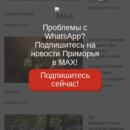
FEST 2026
завершился на
пляже Патрокл
Проблемы с
сегодня, 12:16
WhatsApp?
Более 50 домов
Подпишитесь на
остались без
света во
новости Приморья
Владивостоке
в MAX!
Авария затронула
район парка
Подпишитесь
Минного городка и
сейчас!
социальные
объекты
сегодня, 12:39
Во
Владивостоке
почтили память