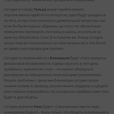
Эти ссоры могут закончиться трещиной в отношениях.
Сегодня в голову
Тельца
может прийти немало
перспективных идей! И что интересно, идеи будут рождаться
на лету, но при этом отличаться удивительной четкостью, как
если бы были хорошо обдуманы до этого. Не обязательно
немедленно претворять эти планы в жизнь, но взять их на
заметку обязательно стоит. В остальном же Тельцу сегодня
лучше пореже показываться на глаза начальству и тем более
не давать ему поводов для критики.
Сегодня на первом месте у
Близнецов
будут стоять вопросы
финансовой независимости. Однако просить в этот день
прибавки к зарплате не стоит – это может обернуться
разговором на повышенных тонах или даже увольнением.
Решать проблемы с деньгами Близнецам сегодня лучше
своими силами. К примеру, вполне можно подумать о кредите
или о поиске новой работы. Ну а попросить прибавки уместнее
будет в другой день.
Сегодня девизом
Рака
будет: «Самозванцев нам не надо,
командиром буду я!». Жаль только, что убедить окружающих в