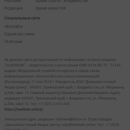
Реклама
Архив газеты "Владивосток"
Редакция
Архив новостей
Социальные сети
vkontakte
Одноклассники
Телеграм
На данном сайте распространяется информация сетевого издания
"VLADNEWS" - свидетельство о регистрации СМИ ЭЛ № ФС 77 - 72742,
выдано Федеральной службой по надзору в сфере связи,
информационных технологий и массовых коммуникаций
(Роскомнадзор) 17 мая 2018 г. Учредитель ООО "Дальневосточный
Медиа Центр". 690091, Приморский край, г. Владивосток, ул. Уборевича,
д.20А, офис 13. Главный редактор Юркевич Дмитрий Юрьевич. Адрес
редакции: 690091, Приморский край, г. Владивосток, ул. Уборевича,
д.20А, офис 13. Тел.: +7 (423) 2-415-600.
https://mediadv.online/
Электронный адрес редакции: vladnews@inbox.ru. Отдел продаж
«Дальневосточный Медиа Центр» sale@mediadv.online. Тел.: +7 (423)