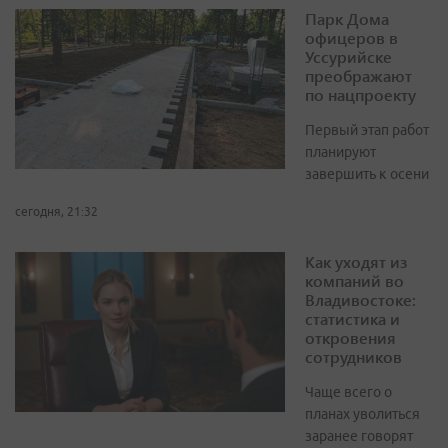
Парк Дома
офицеров в
Уссурийске
преображают
по нацпроекту
Первый этап работ
планируют
завершить к осени
сегодня, 21:32
Как уходят из
компаний во
Владивостоке:
статистика и
откровения
сотрудников
Чаще всего о
планах уволиться
заранее говорят