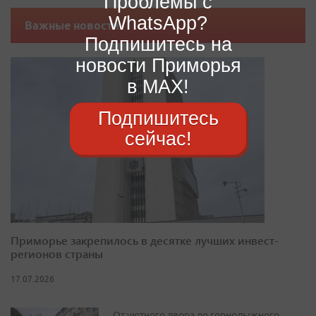
Проблемы с
WhatsApp?
Важные новости
Подпишитесь на
новости Приморья
в MAX!
Подпишитесь
сейчас!
Приморье закрепилось в десятке лучших инвест-
регионов страны
17.07.2026
От уютного двора до горнолыжного