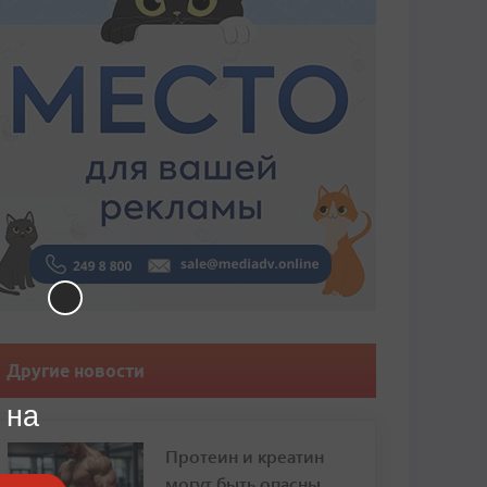
Другие новости
 на
Протеин и креатин
могут быть опасны