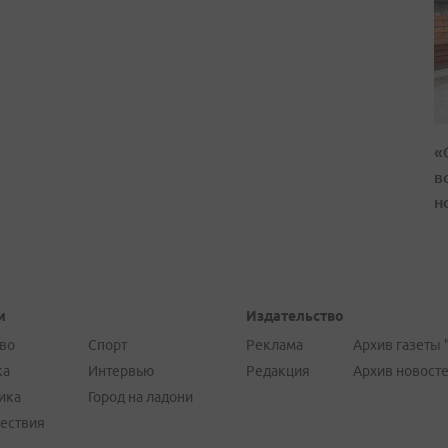
«
в
н
и
Издательство
во
Спорт
Реклама
Архив газеты 
ка
Интервью
Редакция
Архив новост
ика
Город на ладони
ествия