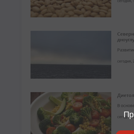
сегодня, 
Северн
дноугл
Развити
сегодня, 
Диетоло
В основ
Пр
сегодня, 