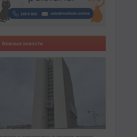
Важные новости
риморье закрепилось в десятке лучших