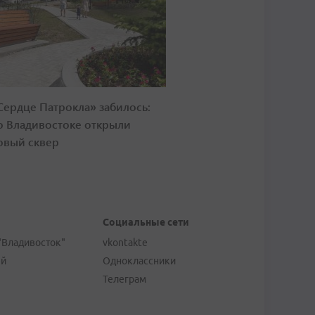
Сердце Патрокла» забилось:
о Владивостоке открыли
овый сквер
Социальные сети
"Владивосток"
vkontakte
ей
Одноклассники
Телеграм