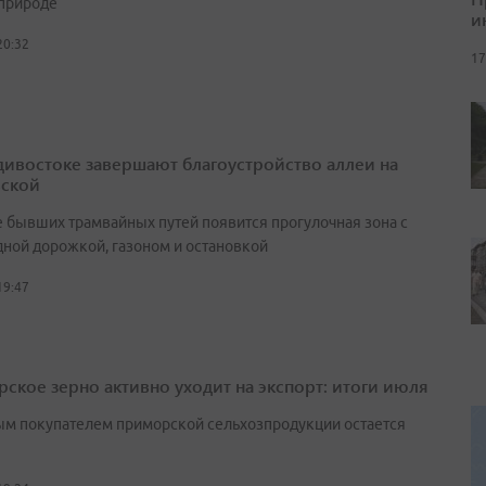
природе
и
20:32
17
дивостоке завершают благоустройство аллеи на
ской
е бывших трамвайных путей появится прогулочная зона с
ной дорожкой, газоном и остановкой
19:47
ское зерно активно уходит на экспорт: итоги июля
м покупателем приморской сельхозпродукции остается