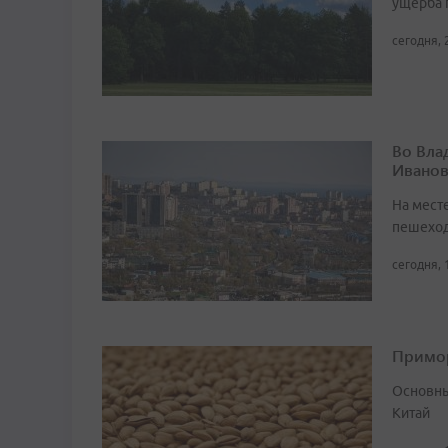
ущерба 
сегодня, 
Во Вла
Иванов
На мест
пешеход
сегодня, 
Примор
Основны
Китай