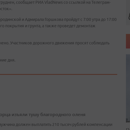
затруднен, сообщает РИА VladNews со ссылкой на Телеграм-
сток».
одинской и Адмирала Горшкова пройдут с 7:00 утра до 17:00
го покрытия и грунта, а также проведет демонтаж
днено. Участников дорожного движения просят соблюдать
ние дня.
орца изъяли тушу благородного оленя
мужчина должен выплатить 210 тысяч рублей компенсации
П