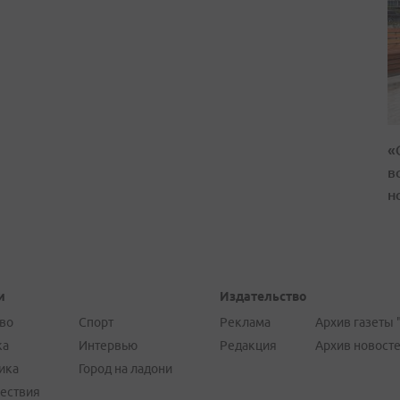
«
в
н
и
Издательство
во
Спорт
Реклама
Архив газеты 
ка
Интервью
Редакция
Архив новост
ика
Город на ладони
ествия