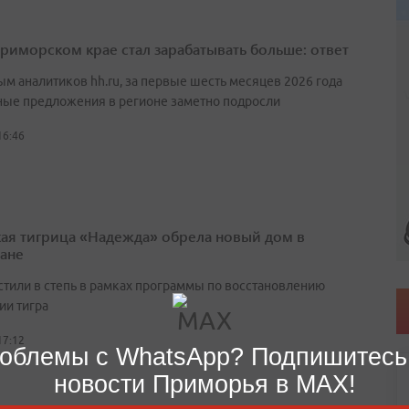
Приморском крае стал зарабатывать больше: ответ
ым аналитиков hh.ru, за первые шесть месяцев 2026 года
ные предложения в регионе заметно подросли
16:46
ая тигрица «Надежда» обрела новый дом в
тане
стили в степь в рамках программы по восстановлению
ии тигра
17:12
облемы с WhatsApp? Подпишитесь
новости Приморья в MAX!