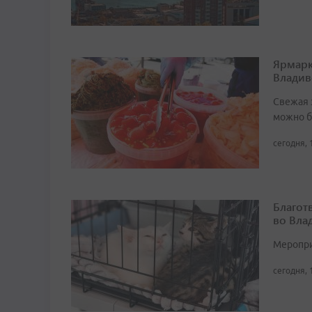
Ярмарк
Владив
Свежая 
можно б
сегодня, 
Благот
во Вла
Мероприя
сегодня, 