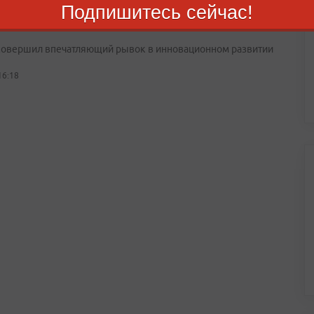
Подпишитесь сейчас!
ский край уверенно движется к технологическому
тву
совершил впечатляющий рывок в инновационном развитии
16:18