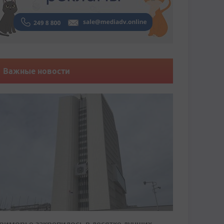
Важные новости
риморье закрепилось в десятке лучших