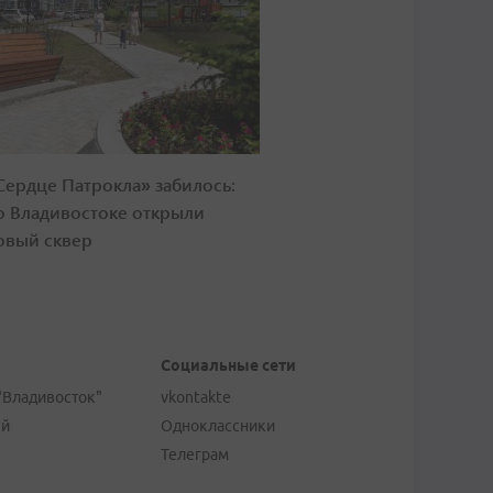
Сердце Патрокла» забилось:
о Владивостоке открыли
овый сквер
Социальные сети
"Владивосток"
vkontakte
ей
Одноклассники
Телеграм