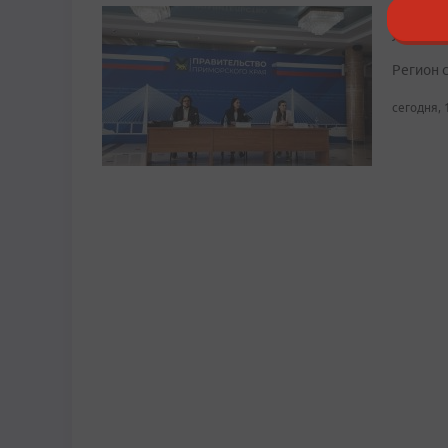
Примор
лидерс
Регион 
сегодня, 