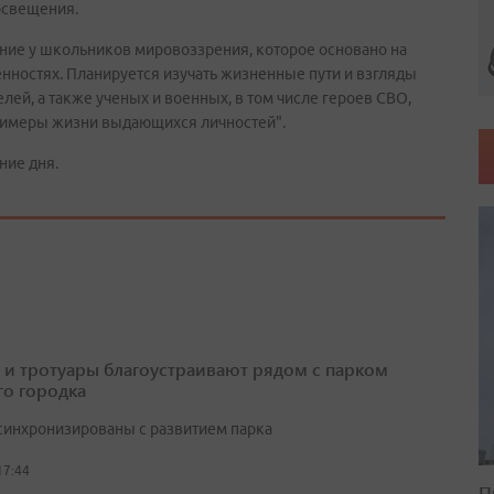
освещения.
ние у школьников мировоззрения, которое основано на
нностях. Планируется изучать жизненные пути и взгляды
ей, а также ученых и военных, в том числе героев СВО,
примеры жизни выдающихся личностей".
ние дня.
 и тротуары благоустраивают рядом с парком
о городка
синхронизированы с развитием парка
17:44
П