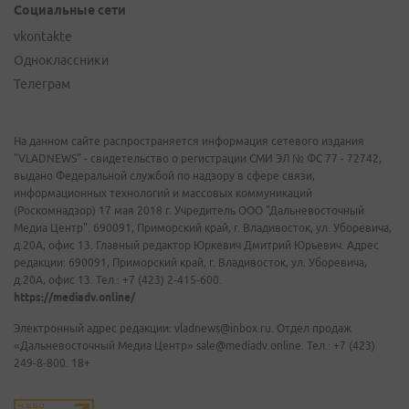
Социальные сети
vkontakte
Одноклассники
Телеграм
На данном сайте распространяется информация сетевого издания
"VLADNEWS" - свидетельство о регистрации СМИ ЭЛ № ФС 77 - 72742,
выдано Федеральной службой по надзору в сфере связи,
информационных технологий и массовых коммуникаций
(Роскомнадзор) 17 мая 2018 г. Учредитель ООО "Дальневосточный
Медиа Центр". 690091, Приморский край, г. Владивосток, ул. Уборевича,
д.20А, офис 13. Главный редактор Юркевич Дмитрий Юрьевич. Адрес
редакции: 690091, Приморский край, г. Владивосток, ул. Уборевича,
д.20А, офис 13. Тел.: +7 (423) 2-415-600.
https://mediadv.online/
Электронный адрес редакции: vladnews@inbox.ru. Отдел продаж
«Дальневосточный Медиа Центр» sale@mediadv.online. Тел.: +7 (423)
249-8-800. 18+