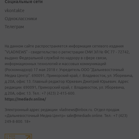
Социальные сети
vkontakte
Одноклассники
Телеграм
На данном сайте распространяется информация сетевого издания
"VLADNEWS" - свидетельство о регистрации СМИ ЭЛ № ФС 77 - 72742,
выдано Федеральной службой по надзору в сфере связи,
информационных технологий и массовых коммуникаций
(Роскомнадзор) 17 мая 2018 г. Учредитель ООО "Дальневосточный
Медиа Центр". 690091, Приморский край, г. Владивосток, ул. Уборевича,
д.20А, офис 13. Главный редактор Юркевич Дмитрий Юрьевич. Адрес
редакции: 690091, Приморский край, г. Владивосток, ул. Уборевича,
д.20А, офис 13. Тел.: +7 (423) 2-415-600.
https://mediadv.online/
Электронный адрес редакции: vladnews@inbox.ru. Отдел продаж
«Дальневосточный Медиа Центр» sale@mediadv.online. Тел.: +7 (423)
249-8-800. 18+