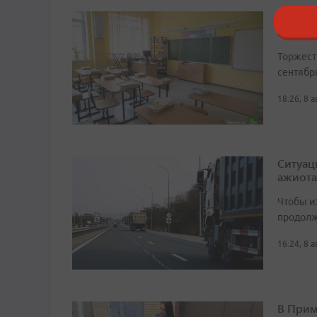
В школ
время
Торжест
сентябр
18:26, 8 
Ситуац
ажиота
Чтобы и
продолж
16:24, 8 
В Прим