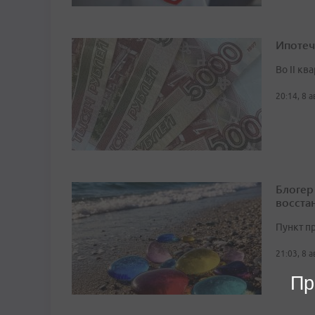
Ипотеч
Во II кв
20:14, 8 
Блогер
восста
Пункт п
21:03, 8 
Пр