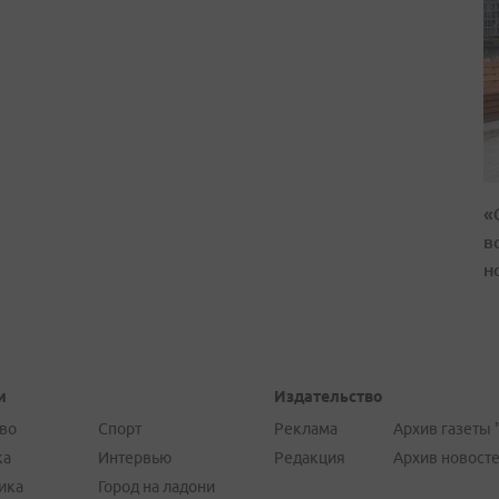
«
в
н
и
Издательство
во
Спорт
Реклама
Архив газеты 
ка
Интервью
Редакция
Архив новост
ика
Город на ладони