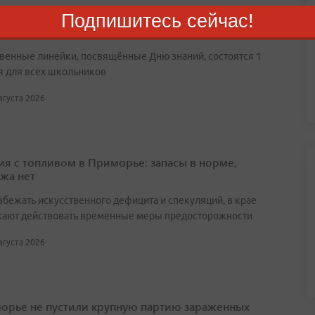
Подпишитесь сейчас!
ах Владивостока введут свободное посещение на
 ВЭФ
венные линейки, посвящённые Дню знаний, состоятся 1
я для всех школьников
августа 2026
ия с топливом в Приморье: запасы в норме,
жа нет
збежать искусственного дефицита и спекуляций, в крае
ают действовать временные меры предосторожности
августа 2026
орье не пустили крупную партию зараженных