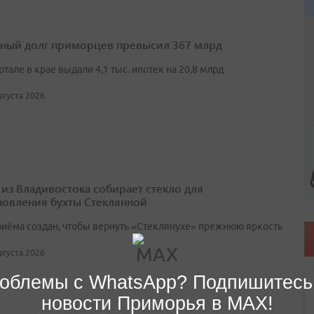
ный долг приморцев превысил 367 млрд
артале в крае выдали 4,1 тыс. ипотек на 20,8 млрд
августа 2026
 из Владивостока собирает стекло для
новления бухты Стеклянной
риёма создан, чтобы вернуть «Стеклянухе» прежнюю яркость
августа 2026
облемы с WhatsApp? Подпишитесь
новости Приморья в MAX!