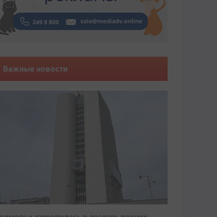
Важные новости
риморье закрепилось в десятке лучших