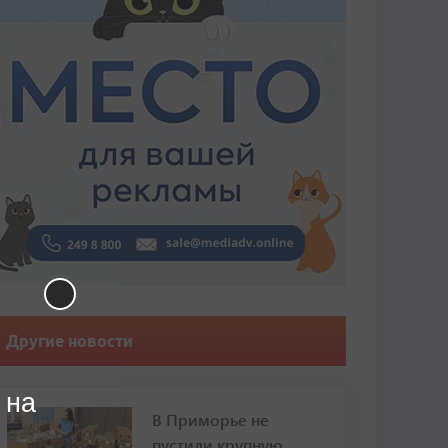
Другие новости
 на
В Приморье не
пустили крупную