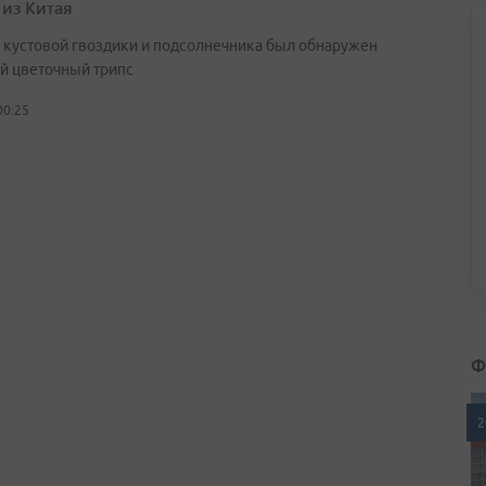
 из Китая
х кустовой гвоздики и подсолнечника был обнаружен
й цветочный трипс
00:25
Ф
2