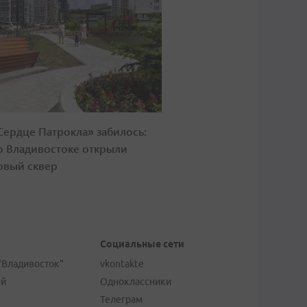
Сердце Патрокла» забилось:
о Владивостоке открыли
овый сквер
Социальные сети
"Владивосток"
vkontakte
ей
Одноклассники
Телеграм