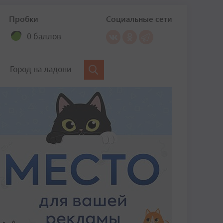
Пробки
Социальные сети
0 баллов
Город на ладони