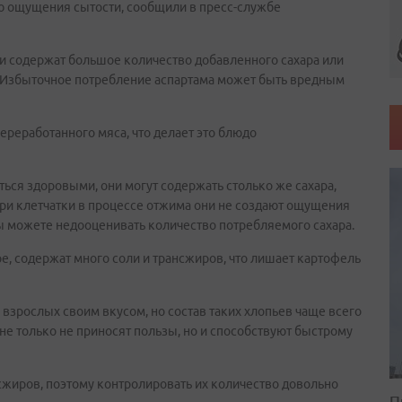
вию ощущения сытости, сообщили в пресс-службе
ни содержат большое количество добавленного сахара или
м. Избыточное потребление аспартама может быть вредным
переработанного мяса, что делает это блюдо
ься здоровыми, они могут содержать столько же сахара,
тери клетчатки в процессе отжима они не создают ощущения
ы можете недооценивать количество потребляемого сахара.
, содержат много соли и трансжиров, что лишает картофель
и взрослых своим вкусом, но состав таких хлопьев чаще всего
 не только не приносят пользы, но и способствуют быстрому
сжиров, поэтому контролировать их количество довольно
П