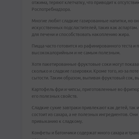
отжима, теряют клетчатку, что приводит к отсутст
Роспотребнадзора.
Многие любят сладкие газированные напитки, но о
искусственных подсластителей, таких как аспарта
для печени и способствовать накоплению жира.
Пицца часто готовится из рафинированного теста и 
высококалорийным и не самым полезным.
Хотя пакетированные фруктовые соки могут показат
сколько и сладкие газировки. Кроме того, из-за по
сытости. Таким образом, выпивая фруктовый сок, в
Картофель фри и чипсы, приготовленные во фритюре
его полезных свойств.
Сладкие сухие завтраки привлекают как детей, так 
состоит из сахара, а не полезных ингредиентов. Они
привыканию к сладкому.
Конфеты и батончики содержат много сахара и тран