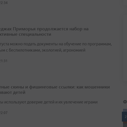
22:34
еджах Приморья продолжается набор на
ктивные специальности
вгуста можно подать документы на обучение по программам,
ым с беспилотниками, экологией, агрономией
21:31
тные скины и фишинговые ссылки: как мошенники
вают детей
Ф
ы используют доверие детей и их увлечение играми
22:07
2