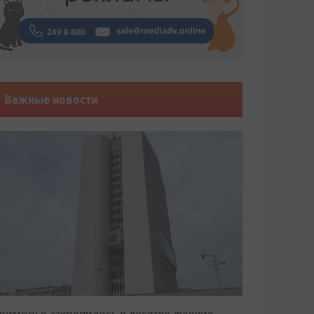
Важные новости
риморье закрепилось в десятке лучших