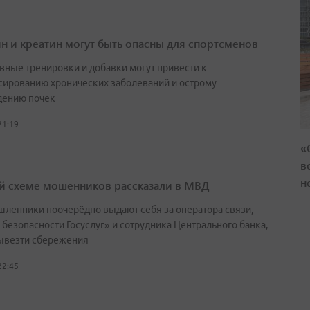
н и креатин могут быть опасны для спортсменов
вные тренировки и добавки могут привести к
сированию хронических заболеваний и острому
ению почек
21:19
«
в
н
й схеме мошенников рассказали в МВД
ленники поочерёдно выдают себя за оператора связи,
 безопасности Госуслуг» и сотрудника Центрального банка,
ывезти сбережения
22:45