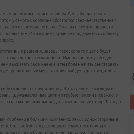
 самым решительным испытаниям. День обещает быть
 этом у самого Скорпиона обострится сверхъестественная
 где его и в помине не было. Если вы не хотите провести
т спорных тем. И ни в коем случае не поддавайтесь соблазну
опросе.
етственные решения. Звезды гороскопа то и дело будут
 а это далеко не всегда хорошо. Именно поэтому сегодня
чем высказать свое мнение и тем более начать действовать.
ебует решительных мер, это отличный день для того, чтобы
ебе склонность к пуританству. В этот день его взгляды на
ованы. Двусмысленные шутки и грубые намеки (неважно, в
ога раздражение и желание дать немедленный отпор. Так и до
х, особенно в больших компаниях. Увы, с одной стороны, в
 – есть большой риск в разговорах незаметно втянуться в
олея сегодня будет обострено настолько, что все это