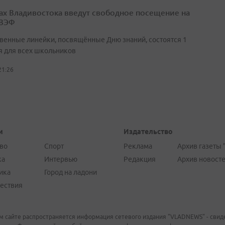
ах Владивостока введут свободное посещение на
 ВЭФ
венные линейки, посвящённые Дню знаний, состоятся 1
я для всех школьников
21:26
и
Издательство
во
Спорт
Реклама
Архив газеты 
ка
Интервью
Редакция
Архив новост
ика
Город на ладони
ествия
м сайте распространяется информация сетевого издания "VLADNEWS" - свиде