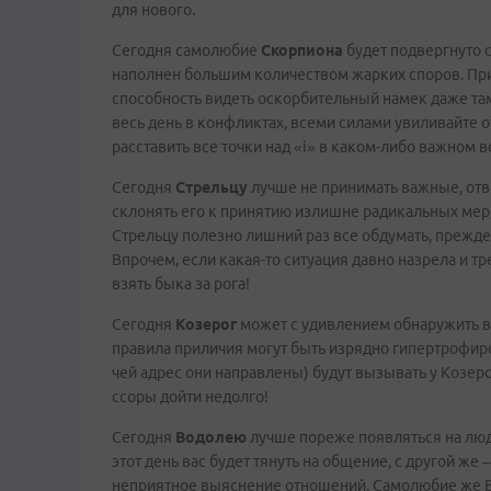
для нового.
Сегодня самолюбие
Скорпиона
будет подвергнуто
наполнен большим количеством жарких споров. При
способность видеть оскорбительный намек даже там,
весь день в конфликтах, всеми силами увиливайте о
расставить все точки над «i» в каком-либо важном в
Сегодня
Стрельцу
лучше не принимать важные, отв
склонять его к принятию излишне радикальных мер,
Стрельцу полезно лишний раз все обдумать, прежде 
Впрочем, если какая-то ситуация давно назрела и тр
взять быка за рога!
Сегодня
Козерог
может с удивлением обнаружить в с
правила приличия могут быть изрядно гипертрофир
чей адрес они направлены) будут вызывать у Козер
ссоры дойти недолго!
Сегодня
Водолею
лучше пореже появляться на людя
этот день вас будет тянуть на общение, с другой же
неприятное выяснение отношений. Самолюбие же Вод