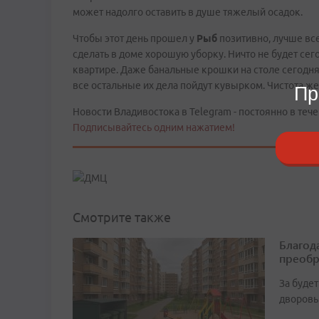
может надолго оставить в душе тяжелый осадок.
Чтобы этот день прошел у
Рыб
позитивно, лучше все
сделать в доме хорошую уборку. Ничто не будет сего
квартире. Даже банальные крошки на столе сегодня 
все остальные их дела пойдут кувырком. Чистота же,
Пр
Новости Владивостока в Telegram - постоянно в тече
Подписывайтесь одним нажатием!
Смотрите также
Благод
преобр
За буде
дворовы