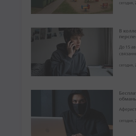
сегодня, 
В колл
перспе
До 15 а
связанн
сегодня, 
Беспла
обманы
Аферист
сегодня, 