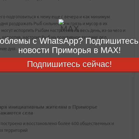
го подготовиться к нему еще с вечера и как минимум
дня раздражать Рыб сильнее, чем грязь и мусор в их
могут испортить Рыбам настроение на весь день, из-за чего и
 напротив, настроит Рыб на позитивное течение дел.
облемы с WhatsApp? Подпишитесь
новости Приморья в MAX!
ние дня.
Подпишитесь сейчас!
аря инициативным жителям в Приморье
ажаются села
т построено и восстановлено более 600 общественных и
х территорий