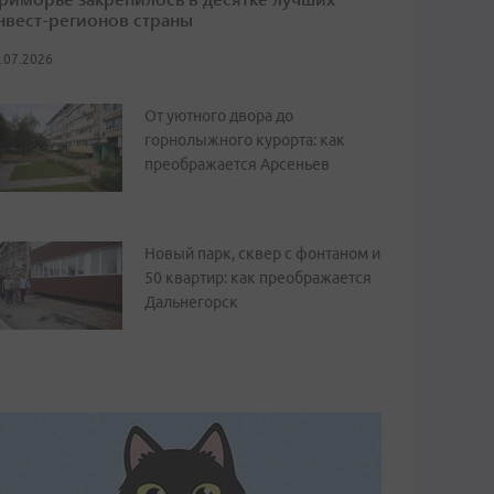
нвест-регионов страны
.07.2026
От уютного двора до
горнолыжного курорта: как
преображается Арсеньев
Новый парк, сквер с фонтаном и
50 квартир: как преображается
Дальнегорск