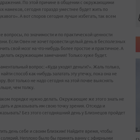
здражения. По этой причине в общении с окружающими
х намеков, сегодня гораздо уместнее будет жить по
 лукавого». А вот споров сегодня лучше избегать, так всем
 вопросы, по значимости и по практической ценности
ни. Если Овен не хочет провести целый день в бесполезных
ить свой мозг на что-нибудь более простое и практичное. А
я делать окружающим замечания! Только хуже будет.
раментальный вопрос: «Куда уходят деньги?». Жаль только,
найти способ как-нибудь залатать эту утечку, пока она не
у. Вот только не надо сегодня на этой почве выяснять
льше, чем толку.
в каком порядке нужно делать. Окружающие же этого знать не
дать и доказывать им свою точку зрения. Отсюда и
оказывать? Без этого сегодняшний день у Близнецов пройдет
ятить день себе и своим близким! Найдите время, чтобы
 в солярий. Неплохо было бы принять ванну с эфирными
П