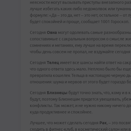
неясности могут вызывать приступы внезапного ра
лучше избегать каких-либо недомолвок или туманны
формуле: «Да – это да, нет – это нет, остальное – от
будет спокойней и проще, сообщает 1001 Гороскоп.
Сегодня
Овна
могут одолевать самые разнообразные
сопоставимые с сакральным вопросом о смысле жиз
сомнениях и метаниях, ему лучше на время переключ
чтобы день совсем не пропал, не вздумайте сегодн
Сегодня
Телец
имеет все шансы найти ответ на сак
что одного ответа здесь мало. Неплохо было бы еще 
превратила кошелек Тельца в настоящую черную дыр
отношения: шума и нервов от этого будет гораздо бо
Сегодня
Близнецы
будут точно знать, что, кому и 
будут, поэтому Близнецам придется увещевать, убеж
конфликты. Так может, и не нужно никому ничего д
куда продуктивнее и спокойнее.
Лучшее, что может сделать сегодня
Рак
, – это посв
сходить в фитнес-клуб, в косметический салон или