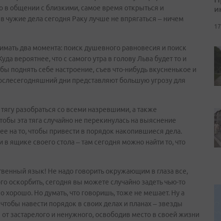
и
ло в общении с близкими, самое время открыться и
т в чужие дела сегодня Раку лучше не впрягаться – ничем
17
имать два момента: поиск душевного равновесия и поиск
да вероятнее, что с самого утра в голову Льва будет то и
бы поднять себе настроение, съев что-нибудь вкусненькое и
послесегодняшний дни представляют большую угрозу для
 тягу разобраться со всеми назревшими, а также
обы эта тяга случайно не перекинулась на выяснение
ее на то, чтобы привести в порядок накопившиеся дела.
 в ящике своего стола – там сегодня можно найти то, что
твенный язык! Не надо говорить окружающим в глаза все,
ого оскорбить, сегодня вы можете случайно задеть чью-то
но хорошо. Но думать, что говоришь, тоже не мешает. Ну а
, чтобы навести порядок в своих делах и планах – звезды
от застарелого и ненужного, освободив место в своей жизни