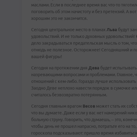
маслами. Если в последнее время вас что-то тяготи
поговорить об этом начистоту и без претензий. А во
хорошим это не закончится.
Сегодня центральное место в планах
Льва
будут зан
удовольствий. И не только духовных удовольствий! Ку
дело закрадываться предательская мысль о том, что
отнюдь не полезное. Осторожнее! Сегодняшний и 
вашей фигуры!
Сегодня на протяжении дня
Дева
будет испытывать
назревающими вопросами и проблемами. Главное, чт
отношений с кем-либо. Гораздо лучше использовать 
Заодно Деве неплохо навести порядок в сумочке или
считалось безвозвратно потерянным.
Сегодня главным врагом
Весов
может стать их собс
что вы думаете. Даже если у вас нет намерений ник
больную струну. Говорить, что думаешь, – это, конеч
чтобы день не прошел напрасно, потратьте его на то
гороскопа подсказывают: пришло время избавиться 