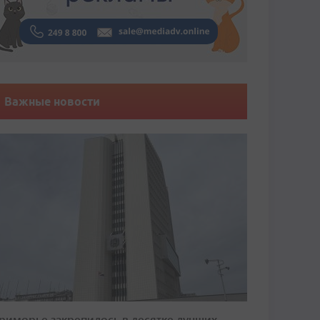
Важные новости
риморье закрепилось в десятке лучших