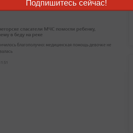
Подпишитесь сейчас!
11:53
негорске спасатели МЧС помогли ребенку,
ему в беду на реке
ончилось благополучно: медицинская помощь девочке не
валась
11:51