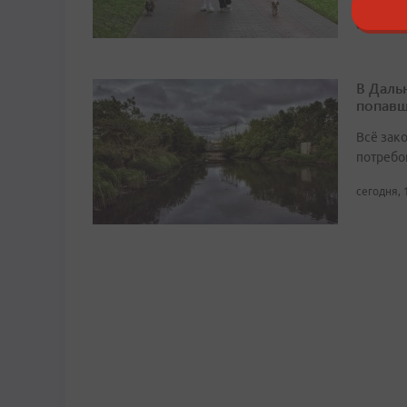
сегодня, 
В Даль
попавш
Всё зак
потребо
сегодня, 