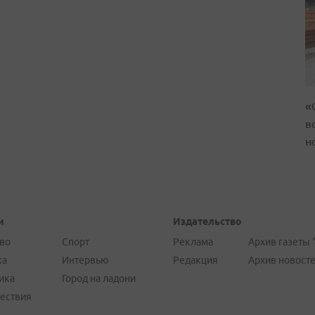
«
в
н
и
Издательство
во
Спорт
Реклама
Архив газеты 
ка
Интервью
Редакция
Архив новост
ика
Город на ладони
ествия