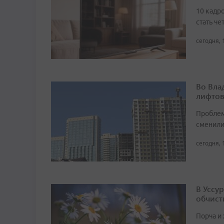
10 кадро
стать че
сегодня, 
Во Вла
лифто
Проблем
сменил
сегодня, 
В Уссу
обчист
Порча и