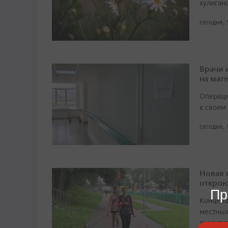
хулиган
сегодня, 
Врачи 
на мат
Операци
к своим
сегодня, 
Новая 
открою
Пр
Концепц
местных
террито