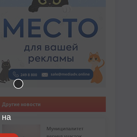
Другие новости
 на
Муниципалитет
вернул участок