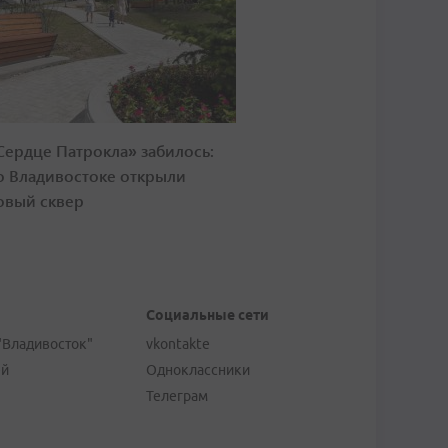
Сердце Патрокла» забилось:
о Владивостоке открыли
овый сквер
Социальные сети
"Владивосток"
vkontakte
ей
Одноклассники
Телеграм