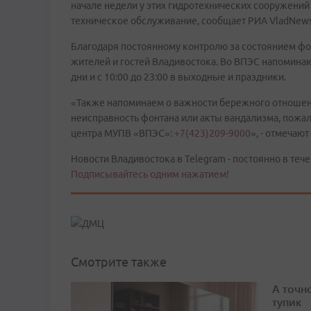
начале недели у этих гидротехнических сооружени
техническое обслуживание, сообщает РИА VladNews
Благодаря постоянному контролю за состоянием фон
жителей и гостей Владивостока. Во ВПЭС напоминают
дни и с 10:00 до 23:00 в выходные и праздники.
«Также напоминаем о важности бережного отношен
неисправность фонтана или акты вандализма, пожал
центра МУПВ «ВПЭС»:
+7(423)209-9000
», - отмечаю
Новости Владивостока в Telegram - постоянно в тече
Подписывайтесь одним нажатием!
Смотрите также
А точн
тупик