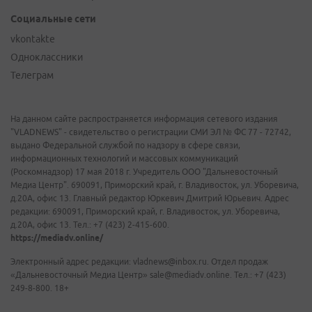
Социальные сети
vkontakte
Одноклассники
Телеграм
На данном сайте распространяется информация сетевого издания
"VLADNEWS" - свидетельство о регистрации СМИ ЭЛ № ФС 77 - 72742,
выдано Федеральной службой по надзору в сфере связи,
информационных технологий и массовых коммуникаций
(Роскомнадзор) 17 мая 2018 г. Учредитель ООО "Дальневосточный
Медиа Центр". 690091, Приморский край, г. Владивосток, ул. Уборевича,
д.20А, офис 13. Главный редактор Юркевич Дмитрий Юрьевич. Адрес
редакции: 690091, Приморский край, г. Владивосток, ул. Уборевича,
д.20А, офис 13. Тел.: +7 (423) 2-415-600.
https://mediadv.online/
Электронный адрес редакции: vladnews@inbox.ru. Отдел продаж
«Дальневосточный Медиа Центр» sale@mediadv.online. Тел.: +7 (423)
249-8-800. 18+