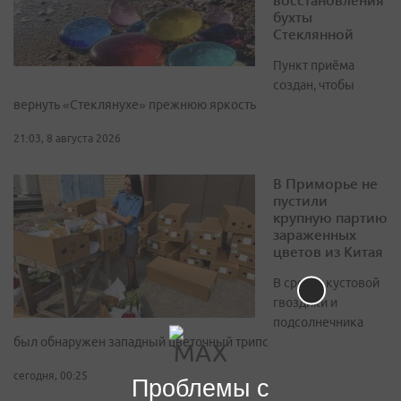
бухты
Стеклянной
Пункт приёма
создан, чтобы
вернуть «Стеклянухе» прежнюю яркость
21:03, 8 августа 2026
В Приморье не
пустили
крупную партию
зараженных
цветов из Китая
В срезах кустовой
гвоздики и
подсолнечника
был обнаружен западный цветочный трипс
сегодня, 00:25
Проблемы с