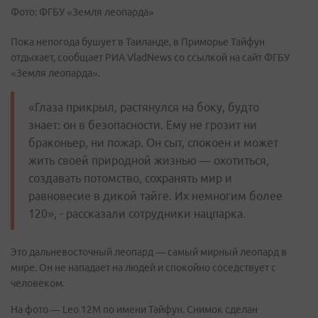
Фото: ФГБУ «Земля леопарда»
Пока непогода бушует в Таиланде, в Приморье Тайфун
отдыхает, сообщает РИА VladNews со ссылкой на сайт ФГБУ
«Земля леопарда».
«Глаза прикрыл, растянулся на боку, будто
знает: он в безопасности. Ему не грозит ни
браконьер, ни пожар. Он сыт, спокоен и может
жить своей природной жизнью — охотиться,
создавать потомство, сохранять мир и
равновесие в дикой тайге. Их немногим более
120», - рассказали сотрудники нацпарка.
Это дальневосточный леопард — самый мирный леопард в
мире. Он не нападает на людей и спокойно соседствует с
человеком.
На фото — Leo 12M по имени Тайфун. Снимок сделан