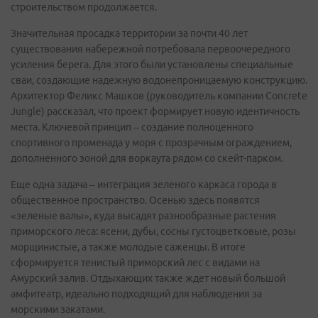
строительством продолжается.
Значительная просадка территории за почти 40 лет
существования набережной потребовала первоочередного
усиления берега. Для этого были установлены специальные
сваи, создающие надежную водонепроницаемую конструкцию.
Архитектор Феликс Машков (руководитель компании Concrete
Jungle) рассказал, что проект формирует новую идентичность
места. Ключевой принцип – создание полноценного
спортивного променада у моря с прозрачным ограждением,
дополненного зоной для воркаута рядом со скейт-парком.
Еще одна задача – интеграция зеленого каркаса города в
общественное пространство. Осенью здесь появятся
«зеленые валы», куда высадят разнообразные растения
приморского леса: ясени, дубы, сосны густоцветковые, розы
морщинистые, а также молодые саженцы. В итоге
сформируется тенистый приморский лес с видами на
Амурский залив. Отдыхающих также ждет новый большой
амфитеатр, идеально подходящий для наблюдения за
морскими закатами.