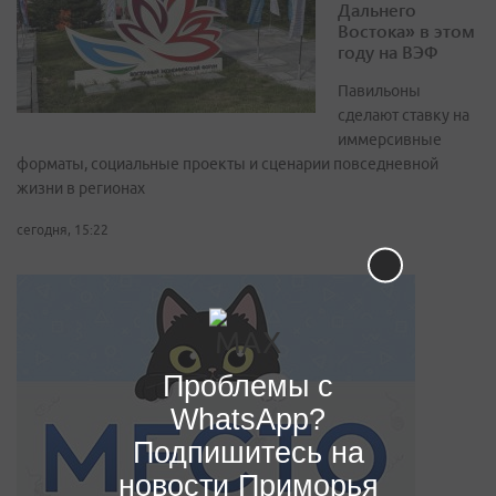
Дальнего
Востока» в этом
году на ВЭФ
Павильоны
сделают ставку на
иммерсивные
форматы, социальные проекты и сценарии повседневной
жизни в регионах
сегодня, 15:22
Проблемы с
WhatsApp?
Подпишитесь на
новости Приморья