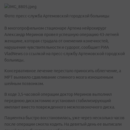
Фото: пресс-служба Артемовской городской больницы
В многопрофильном стационаре Артема нейрохирург
Александр Меринов провел успешную операцию 43-летней
женщине, которая страдала от онемения конечностей,
нарушения чувствительности и судорог, сообщает РИА
VladNews со ссылкой на пресс-службу Артемовской городской
больницы.
Консервативное лечение перестало приносить облегчение, а
МРТ выявило сдавливание спинного мозга изношенным
шейным позвонком.
В ходе 3,5-часовой операции доктор Меринов выполнил
переднюю дискэктомию и установил стабилизирующий
имплант вместо поврежденного межпозвоночного диска.
Пациентка быстро восстановилась, уже через несколько часов
после операции смогла ходить. На девятый день ее выписали