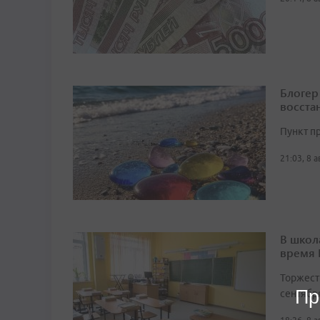
Блогер
восста
Пункт п
21:03, 8 
В школ
время
Торжест
Пр
сентябр