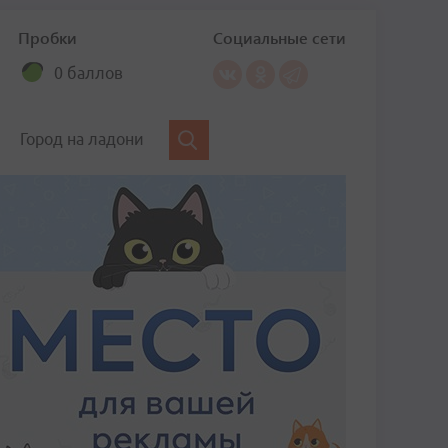
Пробки
Социальные сети
0 баллов
Город на ладони