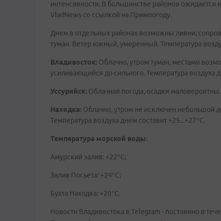
интенсивности. В большинстве районов ожидается
VladNews со ссылкой на Примпогоду.
Днем в отдельных районах возможны ливни, сопров
туман. Ветер южный, умеренный. Температура воздух
Владивосток:
Облачно, утром туман, местами возм
усиливающийся до сильного. Температура воздуха д
Уссурийск:
Облачная погода, осадки маловероятны.
Находка:
Облачно, утром не исключен небольшой д
Температура воздуха днем составит +25...+27°C.
Температура морской воды:
Амурский залив: +22°C;
Залив Посьета: +24°C;
Бухта Находка: +20°C.
Новости Владивостока в Telegram - постоянно в тече