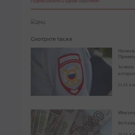
Подписывайтесь одним нажатием!
Смотрите также
Нелега
Примо
За июль 
которых
22:29, 8 
Ипотеч
Во II кв
20:14, 8 