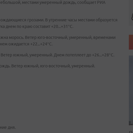
 небольшой, местами умеренный дождь, сообщает РИА
ождающиеся грозами. В утренние часы местами образуется
а днем по краю составит +20...+31°C.
ожна морось. Ветер юго-восточный, умеренный, временами
нем ожидается +22...+24°C.
 Ветер южный, умеренный. Днем потеплеет до +26...+28°C.
ождь. Ветер южный, юго-восточный, умеренный.
ние дня.
П