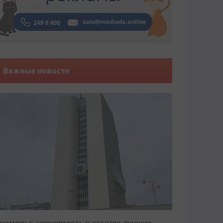
Важные новости
риморье закрепилось в десятке лучших