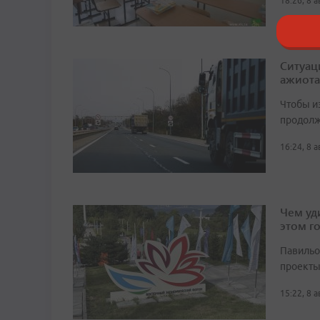
18:26, 8 
Ситуац
ажиота
Чтобы и
продолж
16:24, 8 
Чем уд
этом г
Павильо
проекты
15:22, 8 