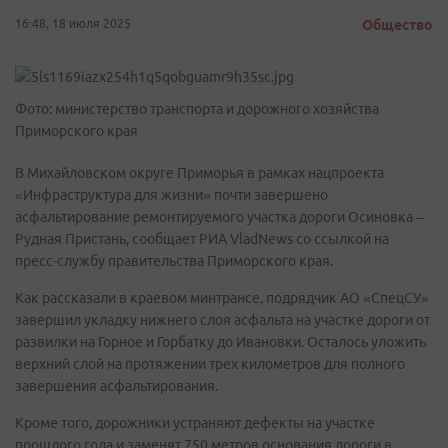
16:48, 18 июля 2025
Общество
Фото: министерство транспорта и дорожного хозяйства
Приморского края
В Михайловском округе Приморья в рамках нацпроекта
«Инфраструктура для жизни» почти завершено
асфальтирование ремонтируемого участка дороги Осиновка –
Рудная Пристань, сообщает РИА VladNews со ссылкой на
пресс-службу правительства Приморского края.
Как рассказали в краевом минтрансе, подрядчик АО «СпецСУ»
завершил укладку нижнего слоя асфальта на участке дороги от
развилки на Горное и Горбатку до Ивановки. Осталось уложить
верхний слой на протяжении трех километров для полного
завершения асфальтирования.
Кроме того, дорожники устраняют дефекты на участке
прошлого года и заменят 750 метров основания дороги в