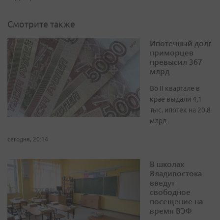
Смотрите также
Ипотечный долг
приморцев
превысил 367
млрд
Во II квартале в
крае выдали 4,1
тыс. ипотек на 20,8
млрд
сегодня, 20:14
В школах
Владивостока
введут
свободное
посещение на
время ВЭФ