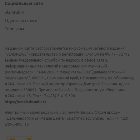
Социальные сети
vkontakte
Одноклассники
Телеграм
На данном сайте распространяется информация сетевого издания
"VLADNEWS" - свидетельство о регистрации СМИ ЭЛ № ФС 77 - 72742,
выдано Федеральной службой по надзору в сфере связи,
информационных технологий и массовых коммуникаций
(Роскомнадзор) 17 мая 2018 г. Учредитель ООО "Дальневосточный
Медиа Центр". 690091, Приморский край, г. Владивосток, ул. Уборевича,
д.20А, офис 13. Главный редактор Юркевич Дмитрий Юрьевич. Адрес
редакции: 690091, Приморский край, г. Владивосток, ул. Уборевича,
д.20А, офис 13. Тел.: +7 (423) 2-415-600.
https://mediadv.online/
Электронный адрес редакции: vladnews@inbox.ru. Отдел продаж
«Дальневосточный Медиа Центр» sale@mediadv.online. Тел.: +7 (423)
249-8-800. 18+