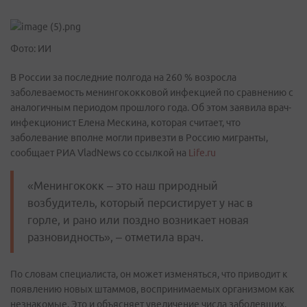
Фото: ИИ
В России за последние полгода на 260 % возросла
заболеваемость менингококковой инфекцией по сравнению с
аналогичным периодом прошлого года. Об этом заявила врач-
инфекционист Елена Мескина, которая считает, что
заболевание вполне могли привезти в Россию мигранты,
сообщает РИА VladNews со ссылкой на
Life.ru
«‎Менингококк – это наш природный
возбудитель, который персистирует у нас в
горле, и рано или поздно возникает новая
разновидность», – отметила врач.
По словам специалиста, он может изменяться, что приводит к
появлению новых штаммов, воспринимаемых организмом как
незнакомые. Это и объясняет увеличение числа заболевших.