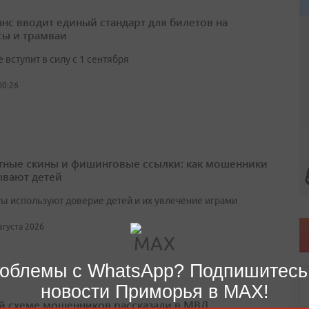
нс вводит единый стандарт для билетов на
сы и трамваи
вступит в силу с 1 сентября
00:26
тные скины и фишинговые ссылки: как мошенники
вают детей
ы используют доверие детей и их увлечение играми
августа 2026
облемы с WhatsApp? Подпишитесь
новости Приморья в MAX!
й схеме мошенников рассказали в МВД