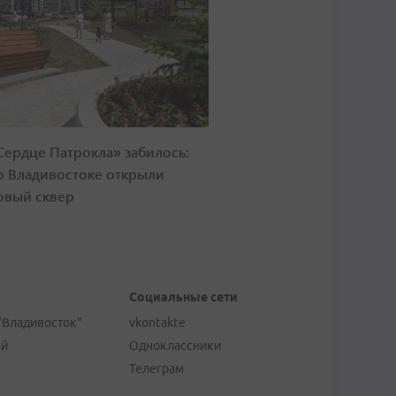
Сердце Патрокла» забилось:
о Владивостоке открыли
овый сквер
Социальные сети
"Владивосток"
vkontakte
ей
Одноклассники
Телеграм