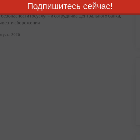
Подпишитесь сейчас!
ленники поочерёдно выдают себя за оператора связи,
 безопасности Госуслуг» и сотрудника Центрального банка,
ывезти сбережения
августа 2026