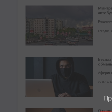
Минтра
автобу
Решение 
сегодня, 
Беспла
обманы
Аферист
22:07, 6 
Пр
О ново