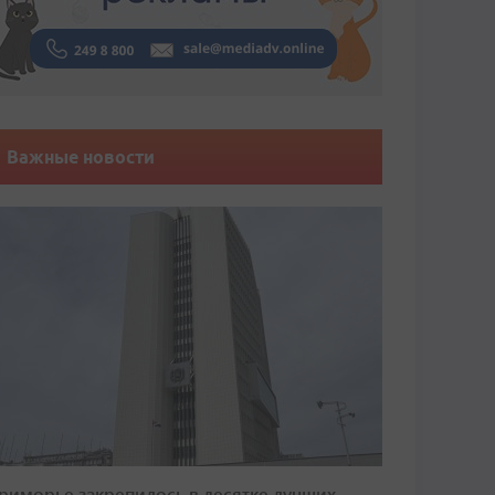
Важные новости
риморье закрепилось в десятке лучших