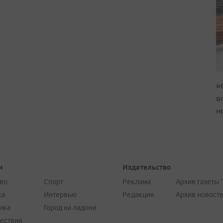
«
в
н
и
Издательство
во
Спорт
Реклама
Архив газеты 
ка
Интервью
Редакция
Архив новост
ика
Город на ладони
ествия