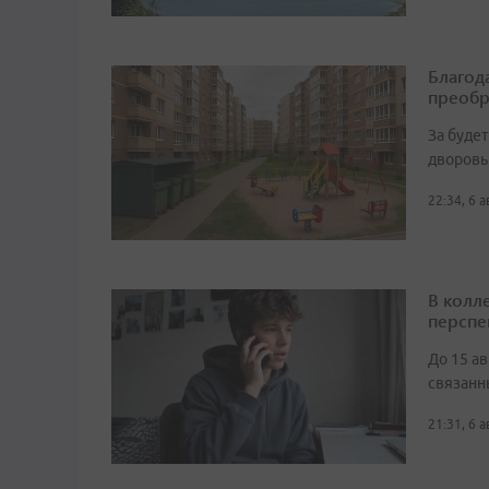
Благод
преобр
За буде
дворовы
22:34, 6 
В колл
перспе
До 15 а
связанн
21:31, 6 