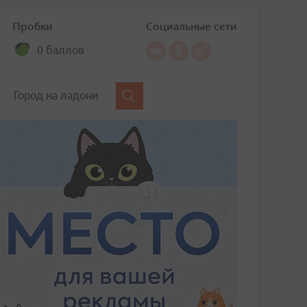
Пробки
Социальные сети
0 баллов
Город на ладони