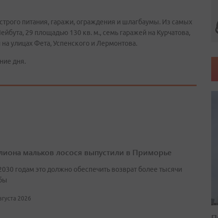
строго питания, гаражи, ограждения и шлагбаумы. Из самых
йбута, 29 площадью 130 кв. м., семь гаражей на Курчатова,
 на улицах Фета, Успенского и Лермонтова.
ние дня.
лиона мальков лосося выпустили в Приморье
2030 годам это должно обеспечить возврат более тысячи
бы
августа 2026
П