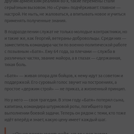
другим армейским реалиям 80-х, такие перемены стали
серьёзным вызовом. Но «Сучан» подчёркивает: главное —
настрой. Не ныть, не жаловаться, а впитывать новое и учиться
применять полученные знания.
В подразделении служат не только молодые контрактники, но
и такие же, как Георгий, ветераны-добровольцы. Среди них —
заместитель командира части по военно-политической работе
с позывным «Батя». Ему 64 года, за плечами — служба в
различных частях, звание майора, а в глазах — сдержанная,
тихая боль.
«Батя» — живая опора для бойцов, к нему идут за советом и
поддержкой. Его суровый голос звучит на построениях, а
простое «держим строй» — не приказ, а жизненный принцип.
Но у него — своя трагедия. В этом году «Батя» потерял сына,
капитана, командира штурмовой роты, погибшего при
выполнении боевой задачи. Теперь он рядом с теми, кто тоже
идёт вперёд и знает, какую цену имеет каждый шаг.