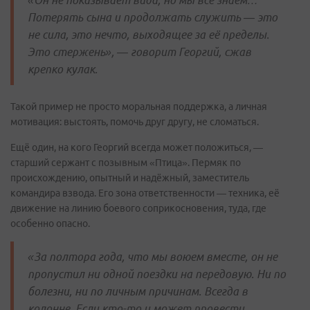
«Он не показывает вида, но мы все знаем…
Потерять сына и продолжать служить — это
не сила, это нечто, выходящее за её пределы.
Это стержень», — говорит Георгий, сжав
крепко кулак.
Такой пример не просто моральная поддержка, а личная
мотивация: выстоять, помочь друг другу, не сломаться.
Ещё один, на кого Георгий всегда может положиться, —
старший сержант с позывным «Птица». Пермяк по
происхождению, опытный и надёжный, заместитель
командира взвода. Его зона ответственности — техника, её
движение на линию боевого соприкосновения, туда, где
особенно опасно.
«За полтора года, что мы воюем вместе, он не
пропустил ни одной поездки на передовую. Ни по
болезни, ни по личным причинам. Всегда в
колонне. Если кто-то и может провести