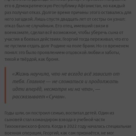
его в Демократическую Республику Афганистан, но каждый
раз получал отказ. Долгое время причины этого оставались для
него загадкой. Лишь спустя двадцать лет от сестры он узнал:
отказ был не случайным. Его отец, имевший связи в
военкомате, сделал всё возможное, чтобы уберечь сына от
участия в боевых действиях. Георгий тогда переживал, что его
не пустили отдать долг Родине на поле брани. Но со временем
понял: это было проявлением отцовской любви и заботы,
тихой и твёрдой, как броня.
«Жизнь научила, что не всегда всё зависит от
тебя. Главное — не сломаться и продолжать
идти вперёд, несмотря ни на что», —
рассказывает «Сучан».
Годы шли, он построил семью, воспитал детей. Один из
сыновей стал командиром взвода в учебной части
Тихоокеанского флота. Когда в 2022 году началась специальная
военная операция, Георгий, как сам признаётся, не мог