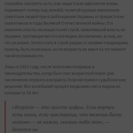
спокойно смотреть на то, как нацистская идеология вновь
поднимает голову над землёй, политой кровью миллионов
советских людей при освобождении Украины от фашистских
захватчиков в годы Великой Отечественной войны. Его
охватила злость: неонацистский строй, захвативший власть на
Украине, противоречил его взглядам, воспитанию, всему, во
что он верил. Хотел стать в строй рядом со своими товарищами,
помочь, быть полезным, но по возрасту не имел на тот момент
такой возможности.
Лишь в 2023 году, после внесения поправок в
законодательство, когда был снят возрастной порог для
заключения первого контракта, Георгий принял судьбоносное
решение: без колебаний прошёл медкомиссию и подписал
контракт в 59 лет.
«Возраст — это просто цифры. Если внутри
есть огонь, если чувствуешь, что можешь быть
полезен — не важно, сколько тебе лет», —
делится он.