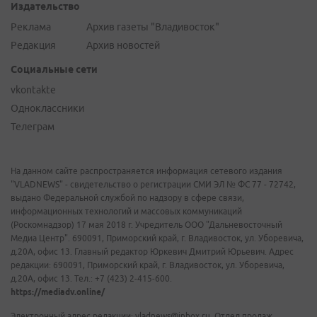
Издательство
Реклама
Архив газеты "Владивосток"
Редакция
Архив новостей
Социальные сети
vkontakte
Одноклассники
Телеграм
На данном сайте распространяется информация сетевого издания
"VLADNEWS" - свидетельство о регистрации СМИ ЭЛ № ФС 77 - 72742,
выдано Федеральной службой по надзору в сфере связи,
информационных технологий и массовых коммуникаций
(Роскомнадзор) 17 мая 2018 г. Учредитель ООО "Дальневосточный
Медиа Центр". 690091, Приморский край, г. Владивосток, ул. Уборевича,
д.20А, офис 13. Главный редактор Юркевич Дмитрий Юрьевич. Адрес
редакции: 690091, Приморский край, г. Владивосток, ул. Уборевича,
д.20А, офис 13. Тел.: +7 (423) 2-415-600.
https://mediadv.online/
Электронный адрес редакции: vladnews@inbox.ru. Отдел продаж