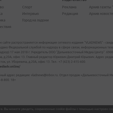
во
Спорт
Реклама
Архив газеты 
ка
Интервью
Редакция
Архив новост
ика
Город на ладони
ествия
м сайте распространяется информация сетевого издания "VLADNEWS" - свиде
ыдано Федеральной службой по надзору в сфере связи, информационных те
адзор) 17 мая 2018 г. Учредитель ООО "Дальневосточный Медиа Центр". 69009
а, д.20А, офис 13. Главный редактор Юркевич Дмитрий Юрьевич. Адрес редакц
ок, ул. Уборевича, д.20А, офис 13. Тел.: +7 (423) 2-415-600.
ediadv.online/
ный адрес редакции: vladnews@inbox.ru. Отдел продаж «Дальневосточный Мед
-8-800. 18+
а. Вы можете увидеть, сохраненные cookie-файлы с помощью настроек coo