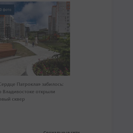
0 фото
Сердце Патрокла» забилось:
о Владивостоке открыли
овый сквер
Социальные сети