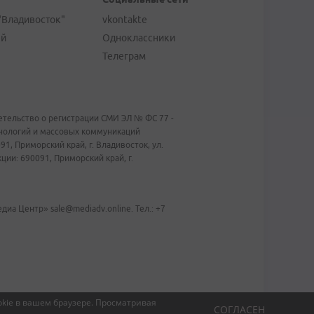
"Владивосток"
vkontakte
ей
Одноклассники
Телеграм
тельство о регистрации СМИ ЭЛ № ФС 77 -
хнологий и массовых коммуникаций
1, Приморский край, г. Владивосток, ул.
ии: 690091, Приморский край, г.
иа Центр» sale@mediadv.online. Тел.: +7
kie в вашем браузере.
Просматривая
СОГЛАСЕН