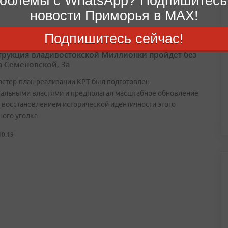
облемы с WhatsApp? Подпишитесь
новости Приморья в MAX!
Подпишитесь сейчас!
трукция владивостокской Миллионки пройдет без
а Семеновской, 3а
астер-план реализации КРТ был подготовлен
альными властями и предполагал масштабное обновление
с восстановлением исторической идентичности этого
ного уголка
10:19