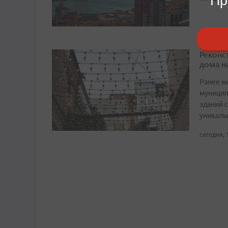
Пр
Реконс
дома н
Ранее м
муницип
зданий 
уникаль
сегодня, 