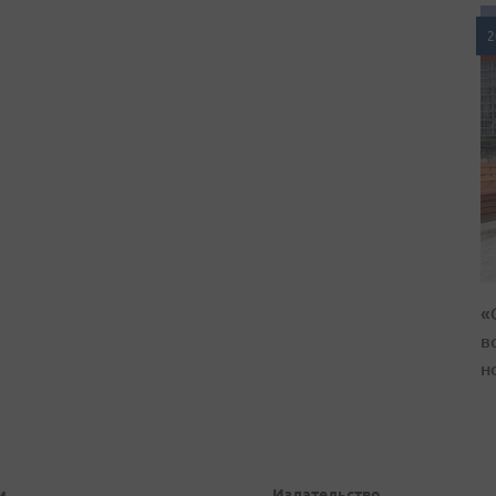
2
«
в
н
и
Издательство