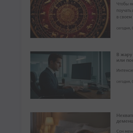
Чтобы не
поучать 
в своем
сегодня, 
В жару
или по
Интенси
сегодня, 
Нехват
демен
Сон мен