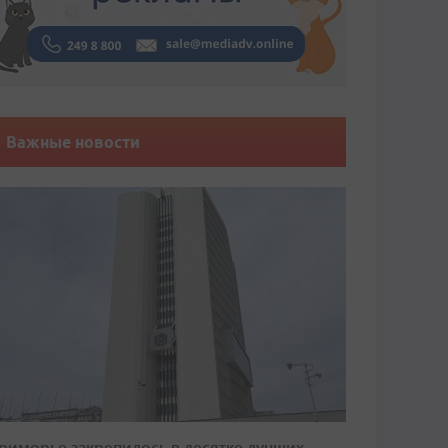
Важные новости
риморье закрепилось в десятке лучших