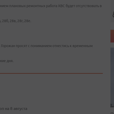
нием плановых ремонтных работа ХВС будет отсутствовать в
, 28б, 28в, 28г, 28е.
0. Горожан просят с пониманием отнестись к временным
ние дня.
п на 8 августа
П