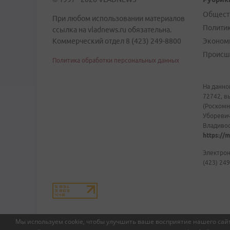
Общест
При любом использовании материалов
Полити
ссылка на vladnews.ru обязательна.
Коммерческий отдел 8 (423) 249-8800
Эконом
Происш
Политика обработки персональных данных
На данно
72742, в
(Роскомн
Уборевич
Владивост
https://m
Электрон
(423) 249
Мы используем cookie, чтобы улучшить ваше восприятие нашего сайт