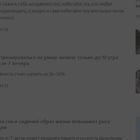
 нажить себе неприятностей, избегайте тех, кто любит
и
и руководить, а заодно и сами избегайте поучительных ноток
17
 голосе
07:32
 тренироваться на улице можно только до 10 утра
сле 7 вечера
вность стоит снизить на 30–50%
04:32
ка сна и сидячий образ жизни повышают риск
ции
ее 6–7 часов может ухудшить память и скорость мышления