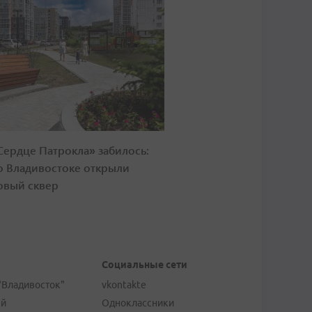
Сердце Патрокла» забилось:
о Владивостоке открыли
овый сквер
Социальные сети
"Владивосток"
vkontakte
ей
Одноклассники