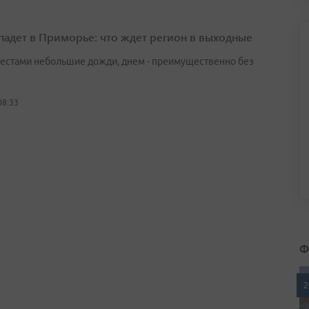
падет в Приморье: что ждет регион в выходные
естами небольшие дожди, днем - преимущественно без
08:33
Ф
2