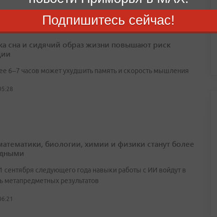
Подпишитесь сейчас!
ка сна и сидячий образ жизни повышают риск
ции
ее 6–7 часов может ухудшить память и скорость мышления
05:28
математики, биологии, химии и физики станут более
адными
 1 сентября следующего года навыки работы с ИИ войдут в
ь метапредметных результатов
06:21