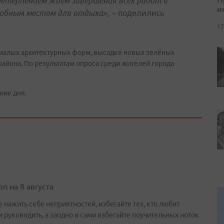
етерпением ждем завершения всех работ и
и
добным местом для отдыха»
, – поделились
17
 малых архитектурных форм, высадке новых зелёных
айона. По результатам опроса среди жителей города
ние дня.
п на 8 августа
 нажить себе неприятностей, избегайте тех, кто любит
и руководить, а заодно и сами избегайте поучительных ноток