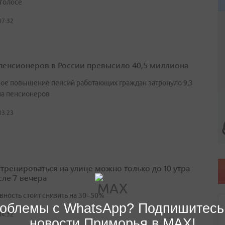
 голосе
07:32
пенсионеров в России превысило 40,5 миллиона
ое повышение пенсий работающих граждан затронуло 9,3
а пенсионеров
03:23
 тренироваться на улице можно только до 10 утра
сле 7 вечера
вность стоит снизить на 30–50%
облемы с WhatsApp? Подпишитесь
04:32
новости Приморья в MAX!