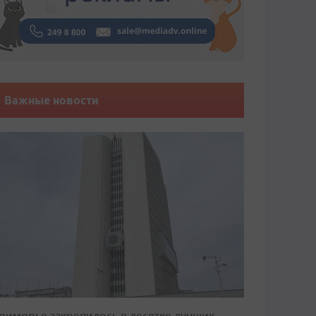
Важные новости
риморье закрепилось в десятке лучших