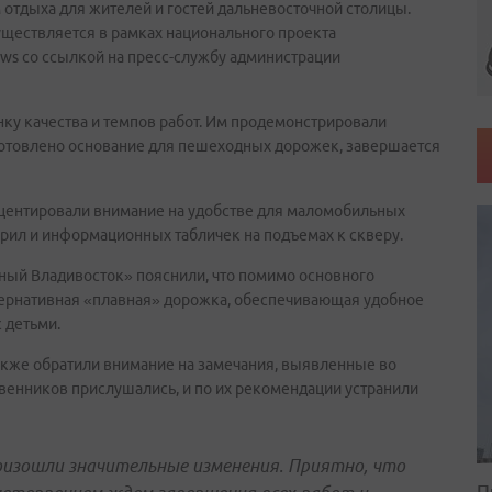
отдыха для жителей и гостей дальневосточной столицы.
ществляется в рамках национального проекта
ws со ссылкой на пресс-службу администрации
у качества и темпов работ. Им продемонстрировали
готовлено основание для пешеходных дорожек, завершается
центировали внимание на удобстве для маломобильных
рил и информационных табличек на подъемах к скверу.
ный Владивосток» пояснили, что помимо основного
тернативная «плавная» дорожка, обеспечивающая удобное
 детьми.
акже обратили внимание на замечания, выявленные во
венников прислушались, и по их рекомендации устранили
оизошли значительные изменения. Приятно, что
П