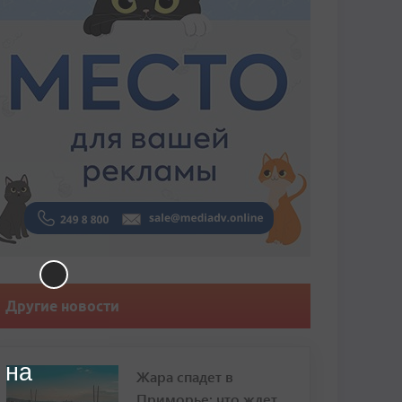
Другие новости
 на
Жара спадет в
Приморье: что ждет