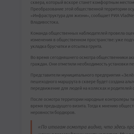
сквера, который вскоре станет комфортным местом 
Преобразование этой общественной территории осу
«Инфраструктура для жизни», сообщает РИА VladNe
Владивостока.
Команда общественных наблюдателей провела оценк
изменения в общественном пространстве: уже под
укладка брусчатки и отсыпка грунта.
Во время сегодняшнего осмотра общественники ак
граждан. Они отметили необходимость установки пе
Представители муниципального предприятия «Зелё
пешеходного маршрута в сквере будет создана аль
передвижение для людей на колясках и родителей с
После осмотра территории народные контролеры т
время предыдущего визита. Тогда к мнению общест
неровности бордюров.
«По итогам осмотра видно, что здесь пр