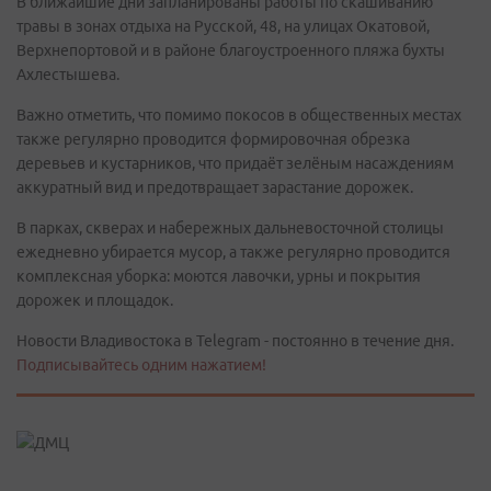
В ближайшие дни запланированы работы по скашиванию
травы в зонах отдыха на Русской, 48, на улицах Окатовой,
Верхнепортовой и в районе благоустроенного пляжа бухты
Ахлестышева.
Важно отметить, что помимо покосов в общественных местах
также регулярно проводится формировочная обрезка
деревьев и кустарников, что придаёт зелёным насаждениям
аккуратный вид и предотвращает зарастание дорожек.
В парках, скверах и набережных дальневосточной столицы
ежедневно убирается мусор, а также регулярно проводится
комплексная уборка: моются лавочки, урны и покрытия
дорожек и площадок.
Новости Владивостока в Telegram - постоянно в течение дня.
Подписывайтесь одним нажатием!