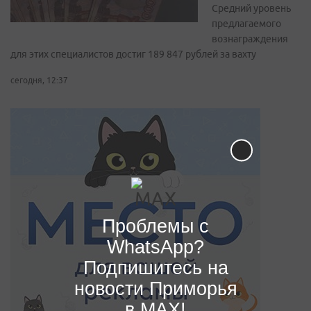
Средний уровень
предлагаемого
вознаграждения
для этих специалистов достиг 189 847 рублей за вахту
сегодня, 12:37
Проблемы с
WhatsApp?
Подпишитесь на
новости Приморья
в MAX!