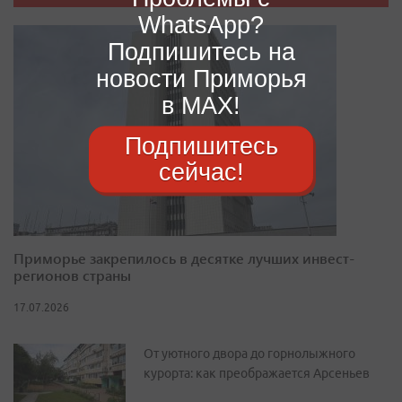
WhatsApp?
Подпишитесь на
новости Приморья
в MAX!
Подпишитесь
сейчас!
Приморье закрепилось в десятке лучших инвест-
регионов страны
17.07.2026
От уютного двора до горнолыжного
курорта: как преображается Арсеньев