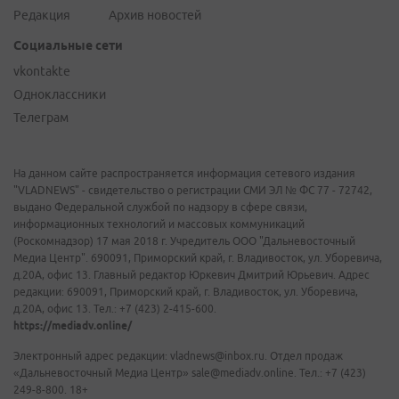
Редакция
Архив новостей
Социальные сети
vkontakte
Одноклассники
Телеграм
На данном сайте распространяется информация сетевого издания
"VLADNEWS" - свидетельство о регистрации СМИ ЭЛ № ФС 77 - 72742,
выдано Федеральной службой по надзору в сфере связи,
информационных технологий и массовых коммуникаций
(Роскомнадзор) 17 мая 2018 г. Учредитель ООО "Дальневосточный
Медиа Центр". 690091, Приморский край, г. Владивосток, ул. Уборевича,
д.20А, офис 13. Главный редактор Юркевич Дмитрий Юрьевич. Адрес
редакции: 690091, Приморский край, г. Владивосток, ул. Уборевича,
д.20А, офис 13. Тел.: +7 (423) 2-415-600.
https://mediadv.online/
Электронный адрес редакции: vladnews@inbox.ru. Отдел продаж
«Дальневосточный Медиа Центр» sale@mediadv.online. Тел.: +7 (423)
249-8-800. 18+