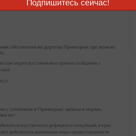
Подпишитесь сейчас!
08:16
ьная обстановка на дорогах Приморья: где можно
ть
вском округе восстановлено прямое сообщение с
сией
08:57
ия с топливом в Приморье: запасы в норме,
жа нет
збежать искусственного дефицита и спекуляций, в крае
ают действовать временные меры предосторожности