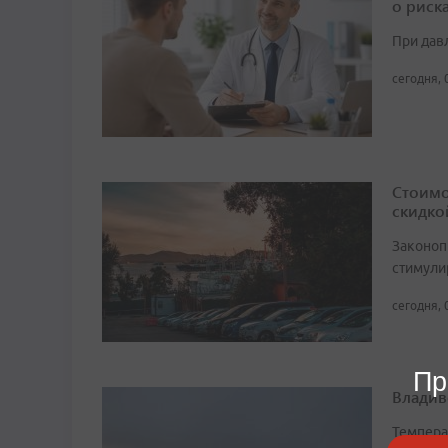
о риск
При дав
сегодня, 
Стоимо
скидко
Законоп
стимули
сегодня, 
Пр
Владив
Темпера