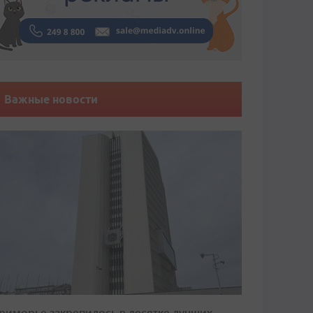
Важные новости
риморье закрепилось в десятке лучших