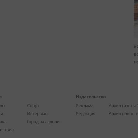
«
в
н
и
Издательство
во
Спорт
Реклама
Архив газеты 
ка
Интервью
Редакция
Архив новост
ика
Город на ладони
ествия