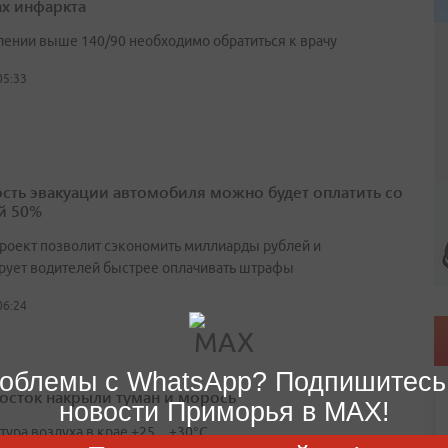
ах инфаркта
лении выше 140/90 необходимо обратиться к врачу
05:33
сть эвакуации автомобиля можно будет оплатить со
й 50%
роект позволит сэкономить миллиарды рублей и
рует водителей быстрее оплачивать штрафы
06:24
облемы с WhatsApp? Подпишитесь
осток накрыли туман и морось
новости Приморья в MAX!
тура воздуха в крае +25…+30°C