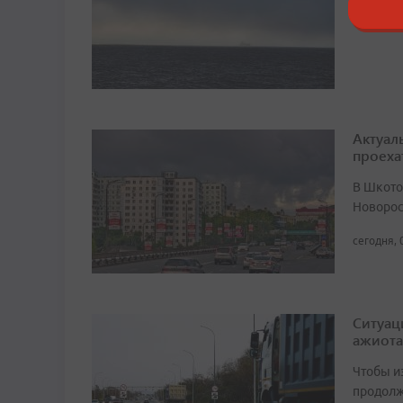
сегодня, 
Актуал
проеха
В Шкото
Новорос
сегодня, 
Ситуац
ажиота
Чтобы и
продолж