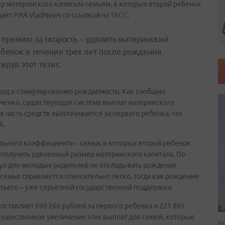
ер материнского капитала семьям, в которых второй ребенок
бщает РИА VladNews со ссылкой на
ТАСС.
премию за скорость – удвоить материнский
ебенок в течение трех лет после рождения
ируя этот тезис.
од к стимулированию рождаемости. Как сообщил
ченко, существующая система выплат материнского
 часть средств выплачивается за первого ребенка, что
й.
льного коэффициента – семьи, в которых второй ребенок
т получить удвоенный размер материнского капитала. По
мул для молодых родителей не откладывать рождение
 семья справляется относительно легко, тогда как рождение
етьего – уже серьезной государственной поддержки.
оставляет 690 266 рублей за первого ребенка и 221 895
 существенное увеличение этих выплат для семей, которые
П