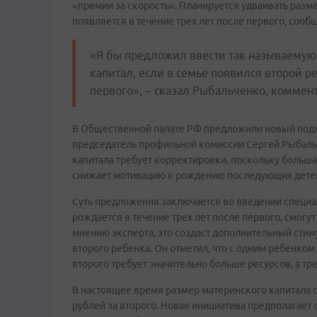
«премии за скорость». Планируется удваивать разм
появляется в течение трех лет после первого, соо
«Я бы предложил ввести так называемую 
капитал, если в семье появился второй р
первого», – сказал Рыбальченко, коммент
В Общественной палате РФ предложили новый подх
председатель профильной комиссии Сергей Рыбаль
капитала требует корректировки, поскольку большая
снижает мотивацию к рождению последующих дете
Суть предложения заключается во введении специа
рождается в течение трех лет после первого, смогу
мнению эксперта, это создаст дополнительный сти
второго ребенка. Он отметил, что с одним ребенком
второго требует значительно больше ресурсов, а тр
В настоящее время размер материнского капитала с
рублей за второго. Новая инициатива предполагает