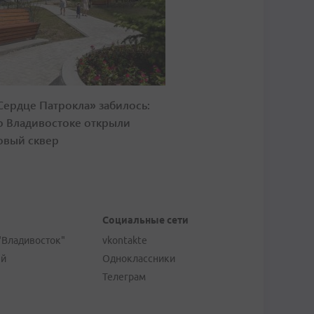
Сердце Патрокла» забилось:
о Владивостоке открыли
овый сквер
Социальные сети
"Владивосток"
vkontakte
ей
Одноклассники
Телеграм