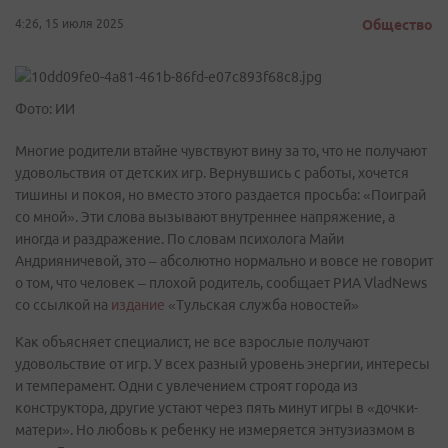
4:26, 15 июля 2025
Общество
Фото: ИИ
Многие родители втайне чувствуют вину за то, что не получают
удовольствия от детских игр. Вернувшись с работы, хочется
тишины и покоя, но вместо этого раздается просьба: «Поиграй
со мной». Эти слова вызывают внутреннее напряжение, а
иногда и раздражение. По словам психолога Майи
Андрияничевой, это – абсолютно нормально и вовсе не говорит
о том, что человек – плохой родитель, сообщает РИА VladNews
со ссылкой на
издание
«Тульская служба новостей»
Как объясняет специалист, не все взрослые получают
удовольствие от игр. У всех разный уровень энергии, интересы
и темперамент. Одни с увлечением строят города из
конструктора, другие устают через пять минут игры в «дочки-
матери». Но любовь к ребенку не измеряется энтузиазмом в