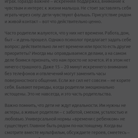
играх. Гораздо важнее – искренняя поддержка, внимание к
чувствам и интерес к жизни малыша. Не стоит заставлять себя
играть через силу: дети чувствуют фальшь. Присутствие рядом
и живой контакт – вот что действительно ценно.
Часто родители жалуются, что у них нет времени. Работа, дом,
быт – и день прошел. Однако психолог предлагает задать себе
вопрос: действительно ли нет времени или просто есть другие
приоритеты? Иногда мы оправдываемся делами, а на самом
деле боимся признать, что нам просто не хочется. И в этом нет
ничего страшного. Даже 15 – 20 минут искреннего внимания
без телефонов и отвлечений могут заменить часы
поверхностного общения. Если же сил нет совсем – не корите
себя. Бывают периоды, когда родители эмоционально
истощены. Это не навсегда, и это часть родительства.
Важно помнить, что дети не ждут идеальности. Им нужны не
актеры, а живые родители – с заботой, смехом, усталостью и
любовью. Универсальной нормы «времени с ребенком» не
существует. Главное быть рядом по-настоящему. Когда вы
смотрите вместе мультфильм, обсуждаете героев, смеетесь –