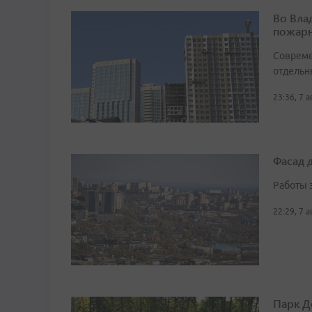
Во Вла
пожарн
Совреме
отдельн
23:36, 7 
Фасад 
Работы 
22:29, 7 
Парк Д