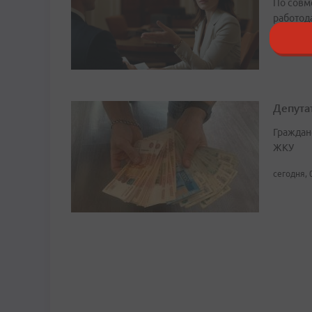
По совм
работода
сегодня, 
Депута
Граждан
ЖКУ
сегодня, 