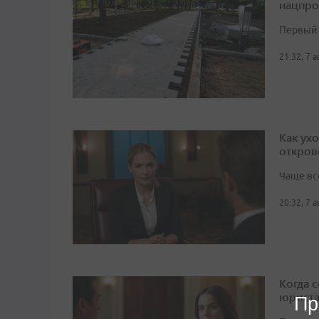
нацпро
Первый 
21:32, 7 
Как ух
откров
Чаще вс
20:32, 7 
Когда 
юрист
Пр