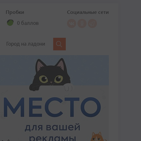
Пробки
Социальные сети
0 баллов
Город на ладони