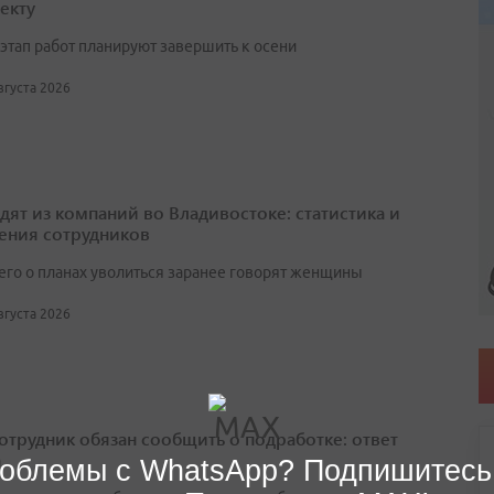
екту
этап работ планируют завершить к осени
августа 2026
одят из компаний во Владивостоке: статистика и
ения сотрудников
его о планах уволиться заранее говорят женщины
августа 2026
сотрудник обязан сообщить о подработке: ответ
а
облемы с WhatsApp? Подпишитесь