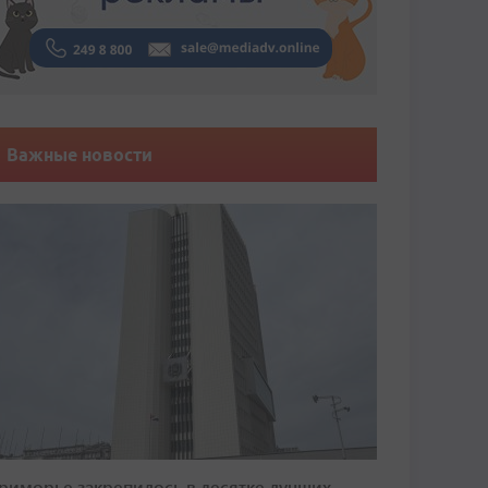
Важные новости
риморье закрепилось в десятке лучших