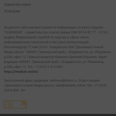
Одноклассники
Телеграм
На данном сайте распространяется информация сетевого издания
"VLADNEWS" - свидетельство о регистрации СМИ ЭЛ № ФС 77 - 72742,
выдано Федеральной службой по надзору в сфере связи,
информационных технологий и массовых коммуникаций
(Роскомнадзор) 17 мая 2018 г. Учредитель ООО "Дальневосточный
Медиа Центр". 690091, Приморский край, г. Владивосток, ул. Уборевича,
д.20А, офис 13. Главный редактор Юркевич Дмитрий Юрьевич. Адрес
редакции: 690091, Приморский край, г. Владивосток, ул. Уборевича,
д.20А, офис 13. Тел.: +7 (423) 2-415-600.
https://mediadv.online/
Электронный адрес редакции: vladnews@inbox.ru. Отдел продаж
«Дальневосточный Медиа Центр» sale@mediadv.online. Тел.: +7 (423)
249-8-800. 18+