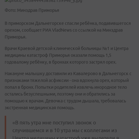
Фото: Минздрав Приморья
В приморском Дальнегорске спасли ребёнка, подавившегося
орехом, сообщает РИА VladNews со ссылкой на Минздрав
Приморья.
Врачи Краевой детской клинической больницы №1 и Центра
медицины катастроф Приморья оказали помощь 1,5
годовалому ребёнку, в бронхах которого застрял орех.
Накануне малышку доставили из Кавалерово в Дальнегорск с
признаками тяжелой асфиксии - она вдохнула орех, который
попал в бронх. Попытки родителей извлечь инородное тело
остались безуспешными, поэтому они и обратились за
помощью к врачам. Девочка с трудом дышала, требовалась
экстренная медицинская помощь.
«В пять утра мне поступил звонок о
случившемся и в 10 утра мы с коллегами из
Центра медицины катастроф уже вылетели в