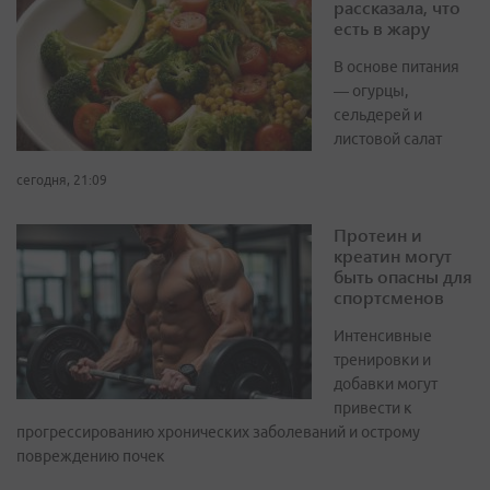
рассказала, что
есть в жару
В основе питания
— огурцы,
сельдерей и
листовой салат
сегодня, 21:09
Протеин и
креатин могут
быть опасны для
спортсменов
Интенсивные
тренировки и
добавки могут
привести к
прогрессированию хронических заболеваний и острому
повреждению почек