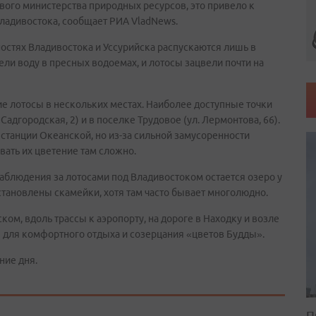
вого министерства природных ресурсов, это привело к
ладивостока, сообщает РИА VladNews.
остях Владивостока и Уссурийска распускаются лишь в
ли воду в пресных водоемах, и лотосы зацвели почти на
ие лотосы в нескольких местах. Наиболее доступные точки
Садгородская, 2) и в поселке Трудовое (ул. Лермонтова, 66).
 станции Океанской, но из-за сильной замусоренности
вать их цветение там сложно.
блюдения за лотосами под Владивостоком остается озеро у
тановлены скамейки, хотя там часто бывает многолюдно.
ом, вдоль трассы к аэропорту, на дороге в Находку и возле
ы для комфортного отдыха и созерцания «цветов Будды».
ние дня.
П