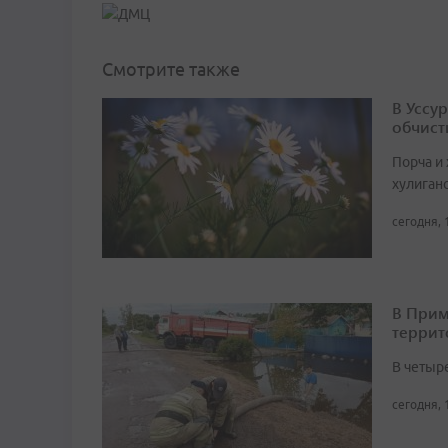
Смотрите также
В Уссу
обчист
Порча и
хулиган
сегодня, 
В Прим
террит
В четыр
сегодня, 