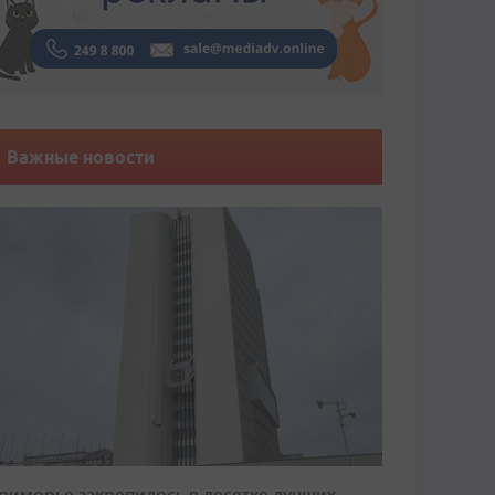
Важные новости
риморье закрепилось в десятке лучших