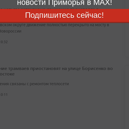
новости Приморья в MAX!
а нет: где затруднено движение транспорта в
Подпишитесь сейчас!
рье
вском округе движение полностью перекрыто на мосту в
Новороссии
10:32
ие трамваев приостановят на улице Борисенко во
остоке
ения связаны с ремонтом теплосети
10:11