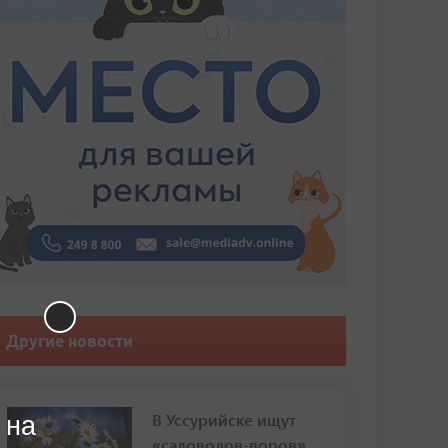
Другие новости
В Уссурийске ищут
 на
«садоводов-воров»,