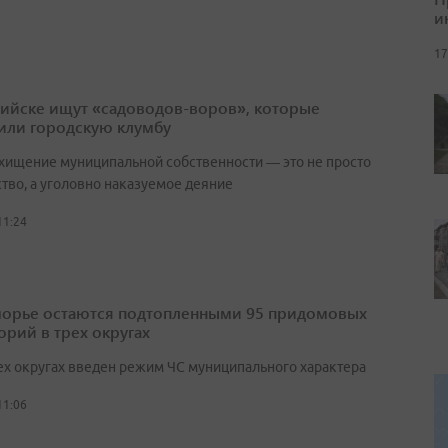
и
17
рийске ищут «садоводов-воров», которые
или городскую клумбу
 хищение муниципальной собственности — это не просто
ство, а уголовно наказуемое деяние
11:24
орье остаются подтопленными 95 придомовых
орий в трех округах
ех округах введен режим ЧС муниципального характера
11:06