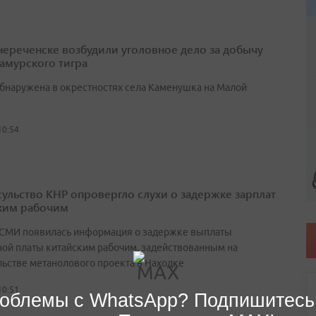
нереченске возбудили уголовное дело за добычу
амурского тигра
бнаружена в окрестностях села Каменушка на Малой
10:54
сульство КНР опровергло слухи о задержке зарплат
ким рабочим
 СМИ появилась информация о задержке выплаты
ной платы китайским рабочим, задействованным на
льстве метанолового проекта в Находке
10:51
облемы с WhatsApp? Подпишитесь