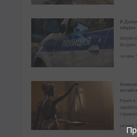
В Даль
шкуры 
Шкура о
Уссурке
сегодня, 
Генкон
китайс
Ранее в
заработ
строите
сегодня, 
Пр