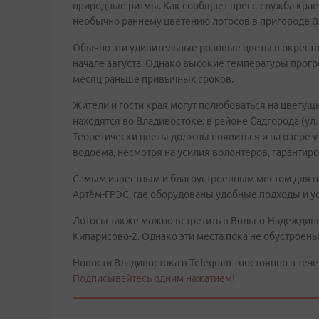
природные ритмы. Как сообщает пресс-служба крае
необычно раннему цветению лотосов в пригороде В
Обычно эти удивительные розовые цветы в окрестн
начале августа. Однако высокие температуры прогре
месяц раньше привычных сроков.
Жители и гости края могут полюбоваться на цветущ
находятся во Владивостоке: в районе Садгорода (ул. 
Теоретически цветы должны появиться и на озере у
водоема, несмотря на усилия волонтеров, гарантиро
Самым известным и благоустроенным местом для на
Артём-ГРЭС, где оборудованы удобные подходы и ус
Лотосы также можно встретить в Вольно-Надеждинск
Кипарисово-2. Однако эти места пока не обустроен
Новости Владивостока в Telegram - постоянно в тече
Подписывайтесь одним нажатием!