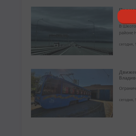
Проезд
Примо
В Шкото
районе 
сегодня, 
Движен
Владив
Огранич
сегодня, 