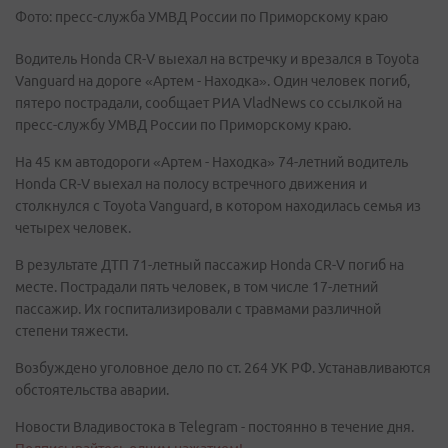
Фото: пресс-служба УМВД России по Приморскому краю
Водитель Honda CR-V выехал на встречку и врезался в Toyota
Vanguard на дороге «Артем - Находка». Один человек погиб,
пятеро пострадали, сообщает РИА VladNews со ссылкой на
пресс-службу УМВД России по Приморскому краю.
На 45 км автодороги «Артем - Находка» 74-летний водитель
Honda CR-V выехал на полосу встречного движения и
столкнулся с Toyota Vanguard, в котором находилась семья из
четырех человек.
В результате ДТП 71-летный пассажир Honda CR-V погиб на
месте. Пострадали пять человек, в том числе 17-летний
пассажир. Их госпитализировали с травмами различной
степени тяжести.
Возбуждено уголовное дело по ст. 264 УК РФ. Устанавливаются
обстоятельства аварии.
Новости Владивостока в Telegram - постоянно в течение дня.