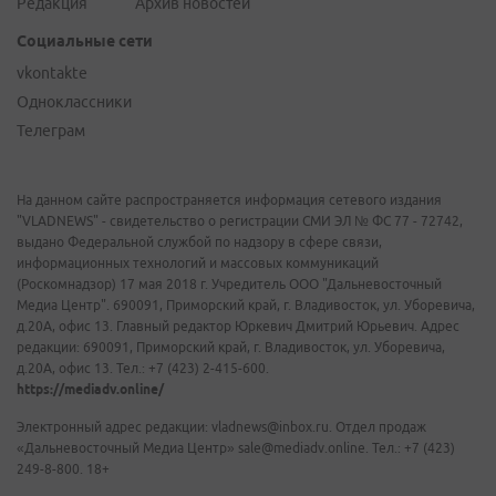
Редакция
Архив новостей
Социальные сети
vkontakte
Одноклассники
Телеграм
На данном сайте распространяется информация сетевого издания
"VLADNEWS" - свидетельство о регистрации СМИ ЭЛ № ФС 77 - 72742,
выдано Федеральной службой по надзору в сфере связи,
информационных технологий и массовых коммуникаций
(Роскомнадзор) 17 мая 2018 г. Учредитель ООО "Дальневосточный
Медиа Центр". 690091, Приморский край, г. Владивосток, ул. Уборевича,
д.20А, офис 13. Главный редактор Юркевич Дмитрий Юрьевич. Адрес
редакции: 690091, Приморский край, г. Владивосток, ул. Уборевича,
д.20А, офис 13. Тел.: +7 (423) 2-415-600.
https://mediadv.online/
Электронный адрес редакции: vladnews@inbox.ru. Отдел продаж
«Дальневосточный Медиа Центр» sale@mediadv.online. Тел.: +7 (423)
249-8-800. 18+