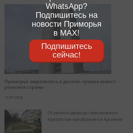
WhatsApp?
Подпишитесь на
новости Приморья
в MAX!
Подпишитесь
сейчас!
Приморье закрепилось в десятке лучших инвест-
регионов страны
17.07.2026
От уютного двора до горнолыжного
курорта: как преображается Арсеньев