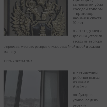
сыновьями убил
соседей топорм
– приговор
назначен спустя
10 лет
В 2016 году отец и
два сына устроили
засаду из‑за спора
о проезде, жестоко расправились с семейной парой и сожгли
машину
11:49, 5 августа 2026
Шестилетний
ребенок выпал
из окна в
Артёме
Возбуждено
уголовное дело,
ребёнку