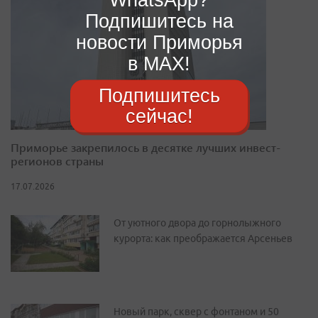
Подпишитесь на
новости Приморья
в MAX!
Подпишитесь
сейчас!
Приморье закрепилось в десятке лучших инвест-
регионов страны
17.07.2026
От уютного двора до горнолыжного
курорта: как преображается Арсеньев
Новый парк, сквер с фонтаном и 50