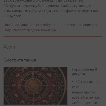
Было возбуждено уголовное дело по ч. 3 ст. 291 УК
РФ. Суд назначил ему 5 лет лишения свободы условно с
испытательным сроком 3 года и со штрафом в размере 1 000
000 рублей.
Новости Владивостока в Telegram - постоянно в течение дня.
Подписывайтесь одним нажатием!
Смотрите также
Гороскоп на 8
августа
Чтобы не нажить
себе
неприятностей,
избегайте тех, кто
любит поучать и