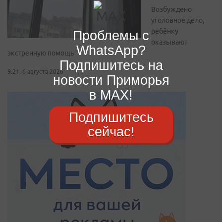
Возбуждено
уголовное дело,
ребёнку
Проблемы с
оказывают
WhatsApp?
экстренную помощь
Подпишитесь на
9:21, 6 августа 2026
новости Приморья
в MAX!
Подпишитесь
сейчас!