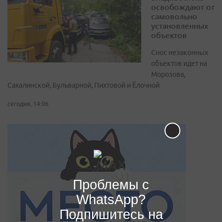
освобождают от
самовольно
установленных
объектов
Снос незаконных
объектов идет на
Морозова,
Сахалинской, Бульварной, Пихтовой и Ёлочной
сегодня, 14:06
Проблемы с
WhatsApp?
Подпишитесь на