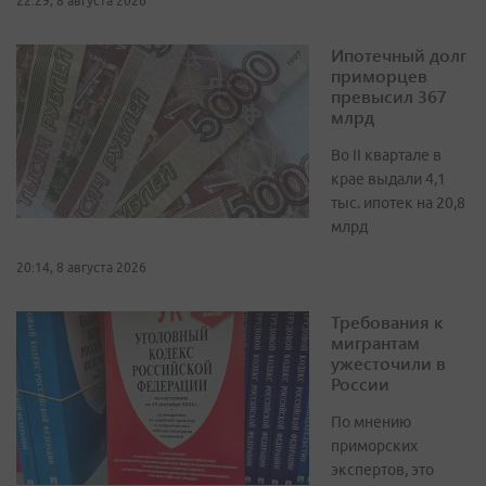
22:29, 8 августа 2026
Ипотечный долг
приморцев
превысил 367
млрд
Во II квартале в
крае выдали 4,1
тыс. ипотек на 20,8
млрд
20:14, 8 августа 2026
Требования к
мигрантам
ужесточили в
России
По мнению
приморских
экспертов, это