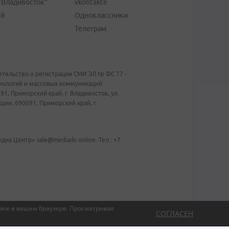
"Владивосток"
vkontakte
ей
Одноклассники
Телеграм
тельство о регистрации СМИ ЭЛ № ФС 77 -
хнологий и массовых коммуникаций
1, Приморский край, г. Владивосток, ул.
ии: 690091, Приморский край, г.
иа Центр» sale@mediadv.online. Тел.: +7
kie в вашем браузере.
Просматривая
СОГЛАСЕН