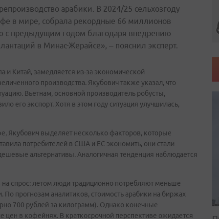
епроизводство арабики. В 2024/25 сельхозгоду
фе в мире, собрала рекордные 66 миллионов
ию с предыдущим годом благодаря внедрению
лантаций в Минас-Жерайсе», – пояснил эксперт.
па и Китай, замедляется из-за экономической
величенного производства. Якубович также указал, что
туацию. Вьетнам, основной производитель робусты,
зило его экспорт. Хотя в этом году ситуация улучшилась,
е, Якубович выделяет несколько факторов, которые
авила потребителей в США и ЕС экономить, они стали
дешевые альтернативы. Аналогичная тенденция наблюдается
 на спрос: летом люди традиционно потребляют меньше
. По прогнозам аналитиков, стоимость арабики на биржах
ерно 700 рублей за килограмм). Однако конечные
е цен в кофейнях. В краткосрочной перспективе ожидается
П