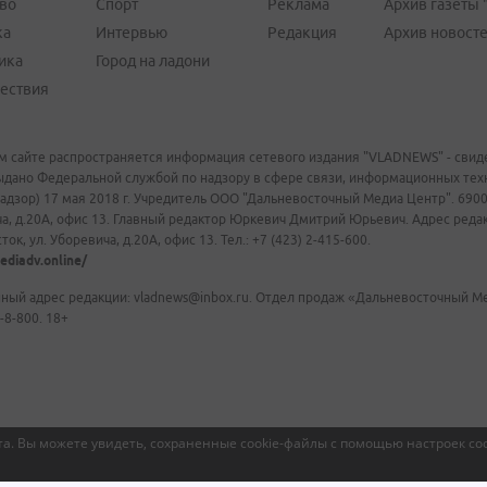
во
Спорт
Реклама
Архив газеты 
ка
Интервью
Редакция
Архив новост
ика
Город на ладони
ествия
м сайте распространяется информация сетевого издания "VLADNEWS" - свиде
ыдано Федеральной службой по надзору в сфере связи, информационных те
адзор) 17 мая 2018 г. Учредитель ООО "Дальневосточный Медиа Центр". 69009
а, д.20А, офис 13. Главный редактор Юркевич Дмитрий Юрьевич. Адрес редакц
ок, ул. Уборевича, д.20А, офис 13. Тел.: +7 (423) 2-415-600.
ediadv.online/
ный адрес редакции: vladnews@inbox.ru. Отдел продаж «Дальневосточный Мед
-8-800. 18+
а. Вы можете увидеть, сохраненные cookie-файлы с помощью настроек coo