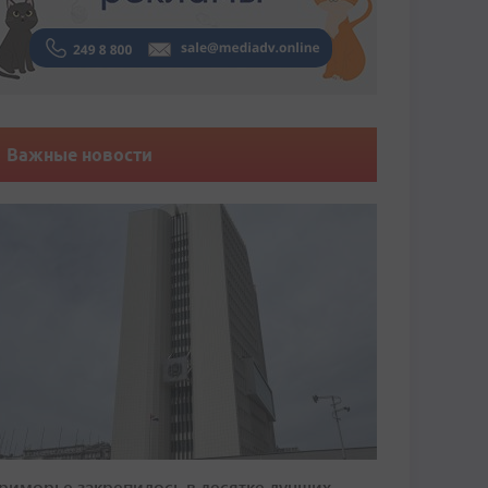
Важные новости
риморье закрепилось в десятке лучших