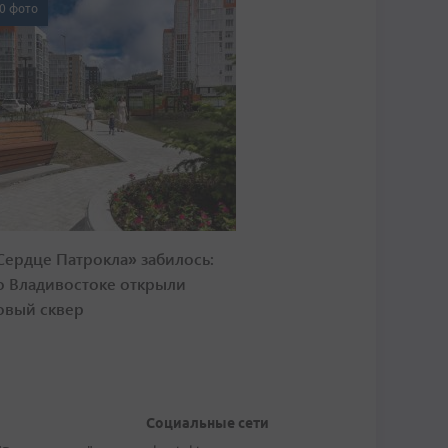
0 фото
Сердце Патрокла» забилось:
о Владивостоке открыли
овый сквер
Социальные сети