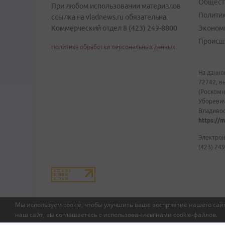
Общест
При любом использовании материалов
Полити
ссылка на vladnews.ru обязательна.
Коммерческий отдел 8 (423) 249-8800
Эконом
Происш
Политика обработки персональных данных
На данно
72742, в
(Роскомн
Уборевич
Владивост
https://m
Электрон
(423) 249
Мы используем cookie, чтобы улучшить ваше восприятие нашего сайт
наш сайт, вы соглашаетесь с использованием нами
cookie-файлов
.