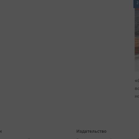
2
«
в
н
и
Издательство