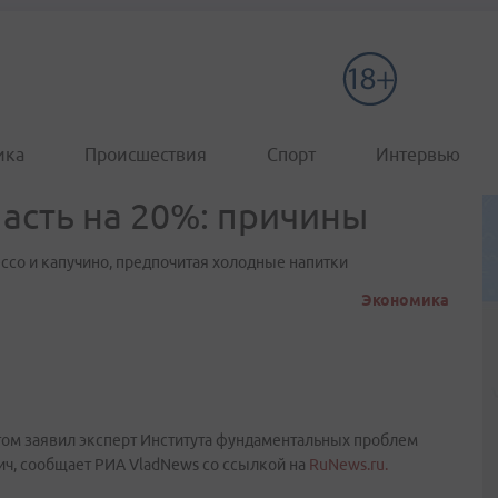
ика
Происшествия
Спорт
Интервью
пасть на 20%: причины
со и капучино, предпочитая холодные напитки
Экономика
 этом заявил эксперт Института фундаментальных проблем
ч, сообщает РИА VladNews со ссылкой на
RuNews.ru.