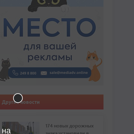
Другие новости
174 новых дорожных
 на
знака установили в