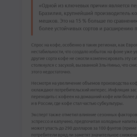
«Одной из ключевых причин является пер
Бразилия, крупнейший производитель ко
мешков. Это на 15 % больше по сравнен
более устойчивых сортов и расширению п
Спрос на кофе, особенно в таких регионах, как Евро
нестабильности, что создало избыток на фоне уже у
другие сорта кофе не смогли компенсировать эту си
столкнулся с засухой, вызванной Эль-Ниньо, что сни
этого недостаточно.
Несмотря на увеличение объемов производства коф
охлаждают потребительский интерес. Инфляция заст
переходить с кофеен на домашний кофе или более 
и в России, где кофе стал частью субкультуры.
Эксперт также отметил влияние сезонных факторов
эспрессо и капучино, предпочитая холодные напитки
может упасть до 290 долларов за 100 фунтов (прим
потребители вряд ли заметят значительное снижени