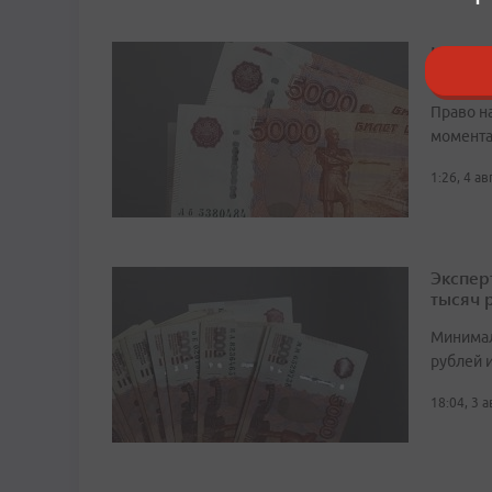
Какие 
ответи
Право н
момента
1:26, 4 а
Экспер
тысяч 
Минимал
рублей и
18:04, 3 