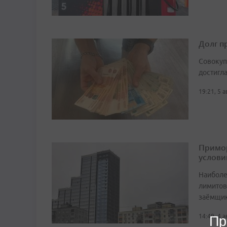
Долг п
Совокуп
достигл
19:21, 5 
Примор
услови
Наиболе
лимитов
заёмщи
14:49, 4 
Пр