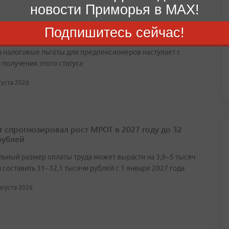
новости Приморья в MAX!
налоговые льготы положены предпенсионерам:
Подпишитесь сейчас!
ли в Госдуме
а налоговые льготы для предпенсионеров наступает с
 получения этого статуса
вгуста 2026
т спрогнозировал рост МРОТ в 2027 году до 32
рублей
ьный размер оплаты труда может вырасти на 3,9–5 тысяч
 составить 31–32,1 тысячи рублей с 1 января 2027 года
августа 2026