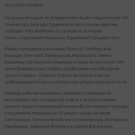
Фото: РИА VladNew
На прошлой неделе во Владивостоке было собрано более 500
тонн мусора. Бригады трудились по нескольким адресам,
сообщает РИА VladNews со ссылкой на Телеграм-
канал «Содержание Городских Территорий | Владивосток».
Уборка проводилась на улицах Пологой, Октябрьской,
Башидзе, Снеговой, Приморской, Маковского, Глинки,
Калинина, Светланской, Ильичева, а также на проспекте 100-
летия Владивостока, Нейбута, Карбышева и на объездной
трассе Седанка – Патрокл. Работы включали очистку
прибордюрных полос и комплексную уборку проезжей части.
Бригады рабочих ежедневно занимаются промывкой
пешеходных зон. На прошлой неделе с использованием
ручного труда и специальной техники были очищены тротуары
и подземные переходы на 26 улицах города, включая
Светланскую, Океанский проспект, Семеновскую, Фонтанную,
Надибаидзе, Адмирала Фокина и в районе ЖД вокзала.