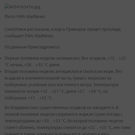
Фото: РИА VladNews
Синоптики рассказали, когда в Приморье придет прохлада,
сообщает РИА VladNews.
По данным Примгидромета:
Первая половина недели: антициклон, без осадков, +15…+22
°С ночью, +28…+35 °С днем.
Вторая половина недели: антициклон в Охотском море, без
осадков в континентальной части, туман с моросью на
побережье, усиление юго-восточного ветра. Температура
понизится: ночью +12…+21 °С, днем +27…+34 °С, на
побережье +17…+25 °С.
Во Владивостоке существенных осадков не ожидается. В
первой половине недели сохранится жаркая сухая погода с
температурами до +30…+33 °С. Во второй половине недели
станет облачно, температуры снизятся до +22…+25 °С, местами
появится туман, влажность повысится, усилится юго-