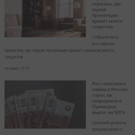
сериалы, где
глухая
провинция
хранит много
секретов
Собрали пять
российских
проектов, где глухая провинция хранит слишком много
секретов
сегодня, 12:31
Рост вахтового
найма в России:
спрос на
сварщиков в
Приморье
вырос на 120%
Средний уровень
предлагаемого