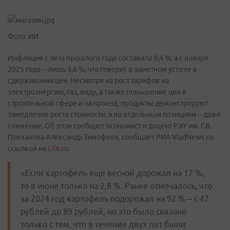
Фото: ИИ
Инфляция с лета прошлого года составила 9,4 %, а с января
2025 года – лишь 3,6 %, что говорит о заметном успехе в
сдерживании цен. Несмотря на рост тарифов на
электроэнергию, газ, воду, а также повышение цен в
строительной сфере и на проезд, продукты демонстрируют
замедление роста стоимости, а по отдельным позициям – даже
снижение. Об этом сообщил экономист и доцент РЭУ им. Г.В.
Плеханова Александр Тимофеев, сообщает РИА VladNews со
ссылкой на
Life.ru.
«Если картофель еще весной дорожал на 17 %,
то в июне только на 2,8 %. Ранее отмечалось, что
за 2024 год картофель подорожал на 92 % – с 47
рублей до 89 рублей, но это было связано
только с тем, что в течение двух лет были