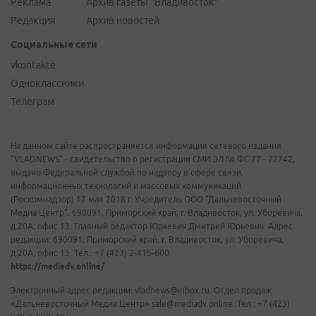
Реклама
Архив газеты "Владивосток"
Редакция
Архив новостей
Социальные сети
vkontakte
Одноклассники
Телеграм
На данном сайте распространяется информация сетевого издания
"VLADNEWS" - свидетельство о регистрации СМИ ЭЛ № ФС 77 - 72742,
выдано Федеральной службой по надзору в сфере связи,
информационных технологий и массовых коммуникаций
(Роскомнадзор) 17 мая 2018 г. Учредитель ООО "Дальневосточный
Медиа Центр". 690091, Приморский край, г. Владивосток, ул. Уборевича,
д.20А, офис 13. Главный редактор Юркевич Дмитрий Юрьевич. Адрес
редакции: 690091, Приморский край, г. Владивосток, ул. Уборевича,
д.20А, офис 13. Тел.: +7 (423) 2-415-600.
https://mediadv.online/
Электронный адрес редакции: vladnews@inbox.ru. Отдел продаж
«Дальневосточный Медиа Центр» sale@mediadv.online. Тел.: +7 (423)