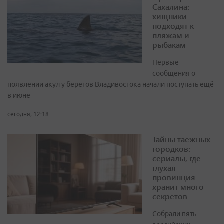
Сахалина:
хищники
подходят к
пляжам и
рыбакам
Первые
сообщения о
появлении акул у берегов Владивостока начали поступать ещё
в июне
сегодня, 12:18
Тайны таежных
городков:
сериалы, где
глухая
провинция
хранит много
секретов
Собрали пять