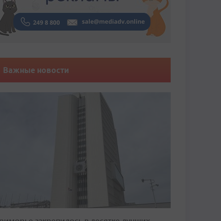
Важные новости
риморье закрепилось в десятке лучших