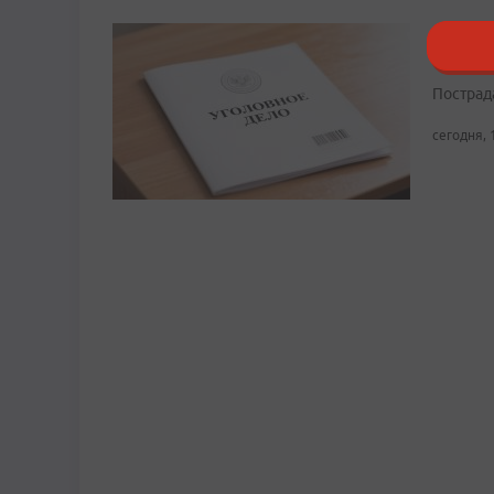
В Прим
на под
Пострад
сегодня, 