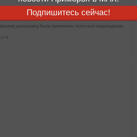
орье возбуждено уголовное дело после нападения
Подпишитесь сейчас!
ростка в лифте
авшему школьнику были причинены телесные повреждения
12:13