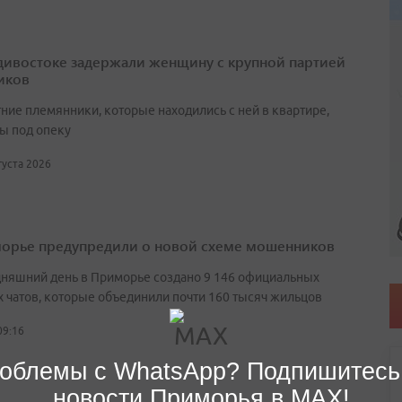
дивостоке задержали женщину с крупной партией
иков
ние племянники, которые находились с ней в квартире,
ы под опеку
вгуста 2026
орье предупредили о новой схеме мошенников
дняшний день в Приморье создано 9 146 официальных
 чатов, которые объединили почти 160 тысяч жильцов
09:16
облемы с WhatsApp? Подпишитесь
новости Приморья в MAX!