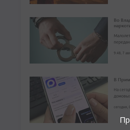
Во Вла
наркот
Малолет
передан
9:48, 7 а
В Прим
На сего
домовых
сегодня, 
Пр