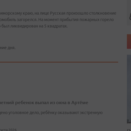
Приморскому краю, на лице Русская произошло столкновение
томобиль загорелся. На момент прибытия пожарных горело
 был ликвидирован на 5 квадратах.
ние дня.
етний ребенок выпал из окна в Артёме
ено уголовное дело, ребёнку оказывают экстренную
П
вгуста 2026