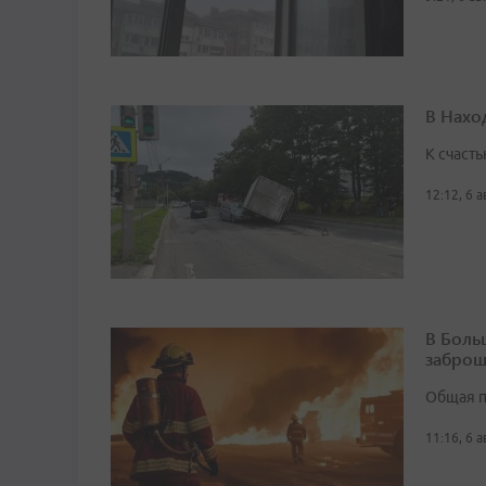
В Нахо
К счасть
12:12, 6 
В Боль
заброш
Общая п
11:16, 6 