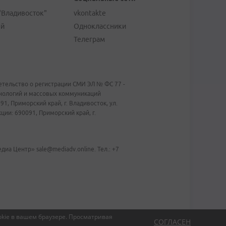
"Владивосток"
vkontakte
ей
Одноклассники
Телеграм
тельство о регистрации СМИ ЭЛ № ФС 77 -
хнологий и массовых коммуникаций
1, Приморский край, г. Владивосток, ул.
ии: 690091, Приморский край, г.
иа Центр» sale@mediadv.online. Тел.: +7
kie в вашем браузере.
Просматривая
СОГЛАСЕН