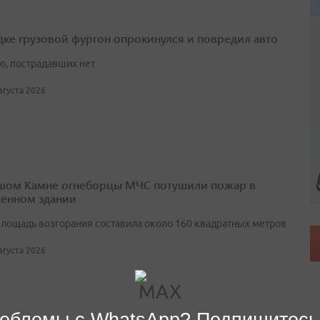
дке грузовой фургон опрокинулся и повредил авто
ю, пострадавших нет
августа 2026
шом Камне огнеборцы МЧС потушили пожар в
енном здании
лощадь возгорания составила около 160 квадратных метров
августа 2026
облемы с WhatsApp? Подпишитесь