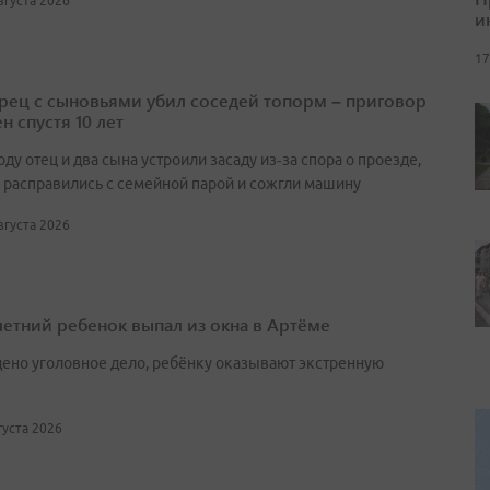
августа 2026
и
17
ец с сыновьями убил соседей топорм – приговор
н спустя 10 лет
оду отец и два сына устроили засаду из‑за спора о проезде,
 расправились с семейной парой и сожгли машину
августа 2026
етний ребенок выпал из окна в Артёме
ено уголовное дело, ребёнку оказывают экстренную
вгуста 2026