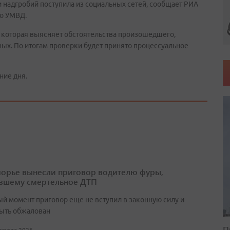
надгробий поступила из социальных сетей, сообщает РИА
го УМВД.
, которая выясняет обстоятельства произошедшего,
ых. По итогам проверки будет принято процессуальное
ние дня.
орье вынесли приговор водителю фуры,
вшему смертельное ДТП
ый момент приговор еще не вступил в законную силу и
ыть обжалован
П