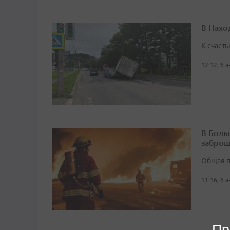
В Нахо
К счасть
12:12, 6 
В Боль
заброш
Общая п
11:16, 6 
Пр