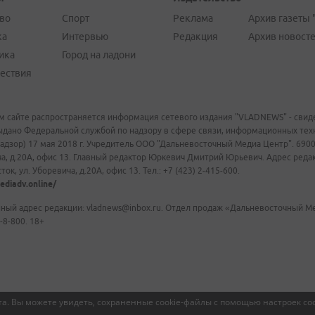
во
Спорт
Реклама
Архив газеты 
ка
Интервью
Редакция
Архив новост
ика
Город на ладони
ествия
м сайте распространяется информация сетевого издания "VLADNEWS" - свиде
ыдано Федеральной службой по надзору в сфере связи, информационных те
адзор) 17 мая 2018 г. Учредитель ООО "Дальневосточный Медиа Центр". 69009
а, д.20А, офис 13. Главный редактор Юркевич Дмитрий Юрьевич. Адрес редакц
ок, ул. Уборевича, д.20А, офис 13. Тел.: +7 (423) 2-415-600.
ediadv.online/
ный адрес редакции: vladnews@inbox.ru. Отдел продаж «Дальневосточный Мед
-8-800. 18+
а. Вы можете увидеть, сохраненные cookie-файлы с помощью настроек coo