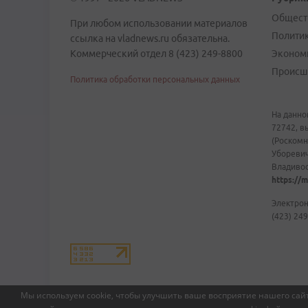
Общест
При любом использовании материалов
Полити
ссылка на vladnews.ru обязательна.
Коммерческий отдел 8 (423) 249-8800
Эконом
Происш
Политика обработки персональных данных
На данно
72742, в
(Роскомн
Уборевич
Владивост
https://m
Электрон
(423) 249
Мы используем cookie, чтобы улучшить ваше восприятие нашего сайт