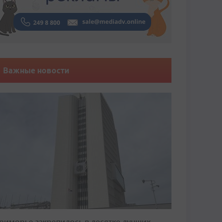
Важные новости
риморье закрепилось в десятке лучших