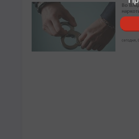
Во Вла
наркот
Малолет
передан
сегодня, 