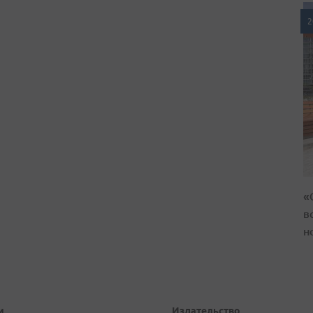
2
«
в
н
и
Издательство