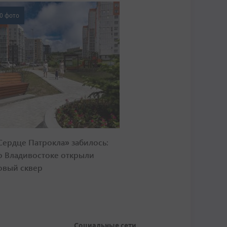
0 фото
Сердце Патрокла» забилось:
о Владивостоке открыли
овый сквер
Социальные сети