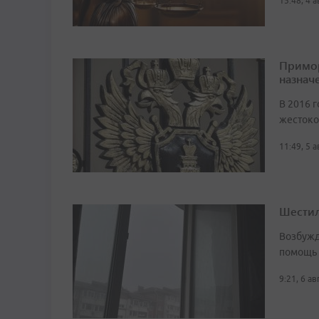
15:48, 4 
Примор
назначе
В 2016 г
жестоко
11:49, 5 
Шестил
Возбужд
помощь
9:21, 6 а