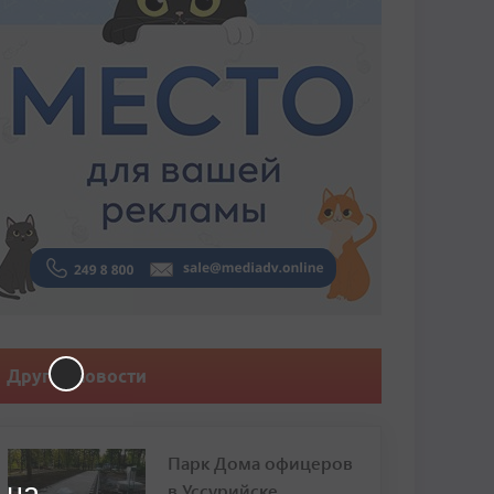
Другие новости
Парк Дома офицеров
 на
в Уссурийске