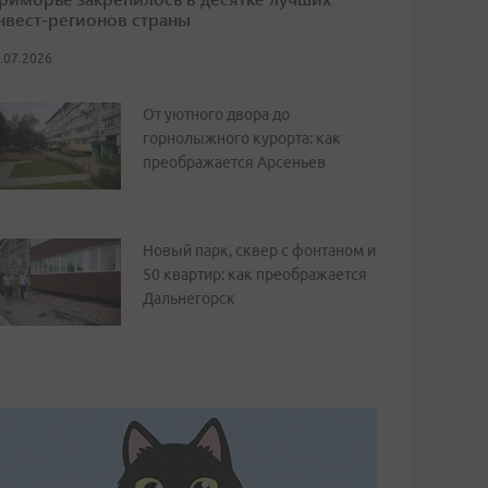
нвест-регионов страны
.07.2026
От уютного двора до
горнолыжного курорта: как
преображается Арсеньев
Новый парк, сквер с фонтаном и
50 квартир: как преображается
Дальнегорск