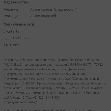
Издательство
Реклама
Архив газеты "Владивосток"
Редакция
Архив новостей
Социальные сети
vkontakte
Одноклассники
Телеграм
На данном сайте распространяется информация сетевого издания
"VLADNEWS" - свидетельство о регистрации СМИ ЭЛ № ФС 77 - 72742,
выдано Федеральной службой по надзору в сфере связи,
информационных технологий и массовых коммуникаций
(Роскомнадзор) 17 мая 2018 г. Учредитель ООО "Дальневосточный
Медиа Центр". 690091, Приморский край, г. Владивосток, ул. Уборевича,
д.20А, офис 13. Главный редактор Юркевич Дмитрий Юрьевич. Адрес
редакции: 690091, Приморский край, г. Владивосток, ул. Уборевича,
д.20А, офис 13. Тел.: +7 (423) 2-415-600.
https://mediadv.online/
Электронный адрес редакции: vladnews@inbox.ru. Отдел продаж