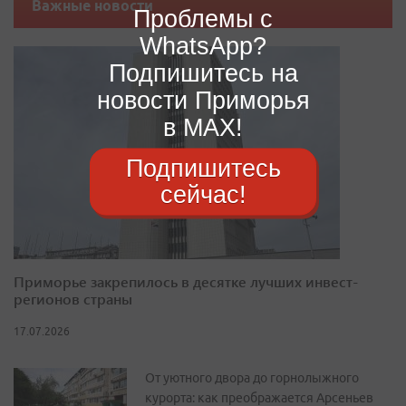
Важные новости
Проблемы с
WhatsApp?
Подпишитесь на
новости Приморья
в MAX!
Подпишитесь
сейчас!
Приморье закрепилось в десятке лучших инвест-
регионов страны
17.07.2026
От уютного двора до горнолыжного
курорта: как преображается Арсеньев