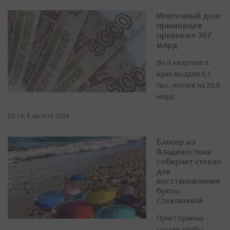
Ипотечный долг
приморцев
превысил 367
млрд
Во II квартале в
крае выдали 4,1
тыс. ипотек на 20,8
млрд
20:14, 8 августа 2026
Блогер из
Владивостока
собирает стекло
для
восстановления
бухты
Стеклянной
Пункт приёма
создан, чтобы