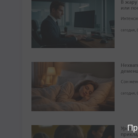
В жару
или по
Интенси
сегодня, 
Нехват
демен
Сон мен
сегодня, 
Пр
Уроки 
прикл