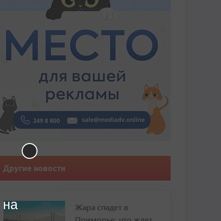
Другие новости
 на
Жара спадет в
Приморье: что ждет