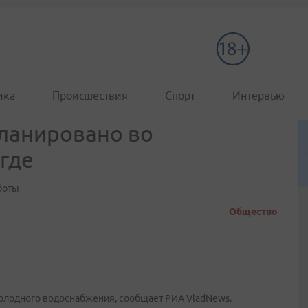
ика
Происшествия
Спорт
Интервью
ланировано во
 где
боты
Общество
 холодного водоснабжения, сообщает РИА VladNews.