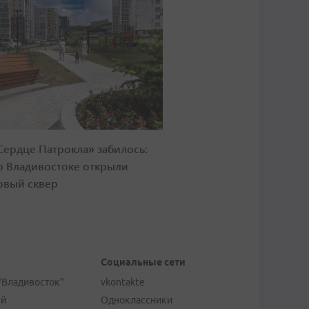
Сердце Патрокла» забилось:
о Владивостоке открыли
овый сквер
Социальные сети
"Владивосток"
vkontakte
ей
Одноклассники