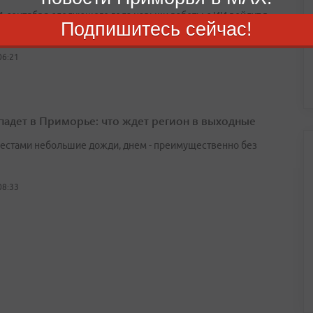
 1 сентября следующего года навыки работы с ИИ войдут в
Подпишитесь сейчас!
ь метапредметных результатов
06:21
падет в Приморье: что ждет регион в выходные
естами небольшие дожди, днем - преимущественно без
08:33