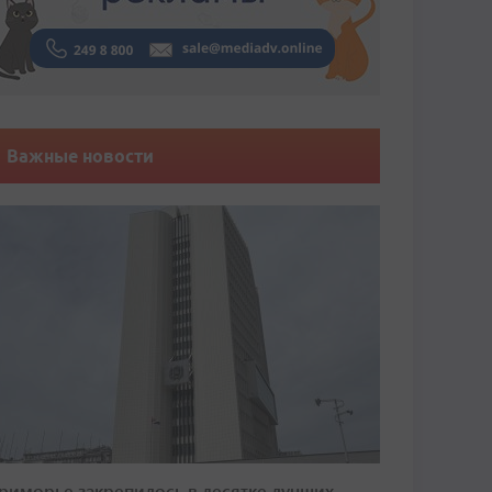
Важные новости
риморье закрепилось в десятке лучших