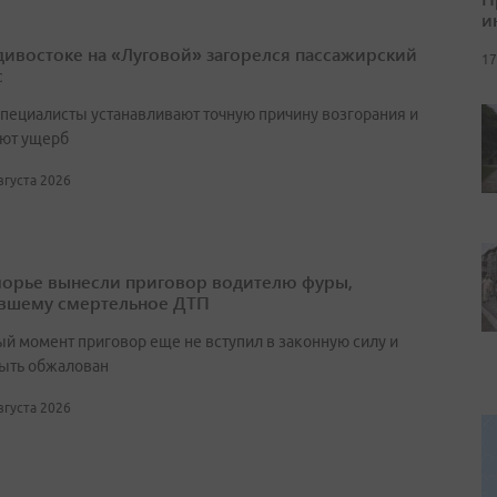
и
дивостоке на «Луговой» загорелся пассажирский
17
с
специалисты устанавливают точную причину возгорания и
ют ущерб
августа 2026
орье вынесли приговор водителю фуры,
вшему смертельное ДТП
ый момент приговор еще не вступил в законную силу и
ыть обжалован
августа 2026