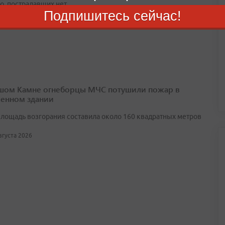
ю, пострадавших нет
Подпишитесь сейчас!
августа 2026
шом Камне огнеборцы МЧС потушили пожар в
енном здании
лощадь возгорания составила около 160 квадратных метров
августа 2026