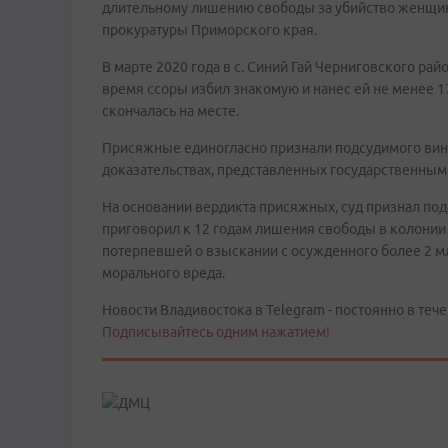
длительному лишению свободы за убийство женщин
прокуратуры Приморского края.
В марте 2020 года в с. Синий Гай Черниговского ра
время ссоры избил знакомую и нанес ей не менее 
скончалась на месте.
Присяжные единогласно признали подсудимого ви
доказательствах, представленных государственным
На основании вердикта присяжных, суд признал подс
приговорил к 12 годам лишения свободы в колонии 
потерпевшей о взыскании с осужденного более 2 м
морального вреда.
Новости Владивостока в Telegram - постоянно в тече
Подписывайтесь одним нажатием!