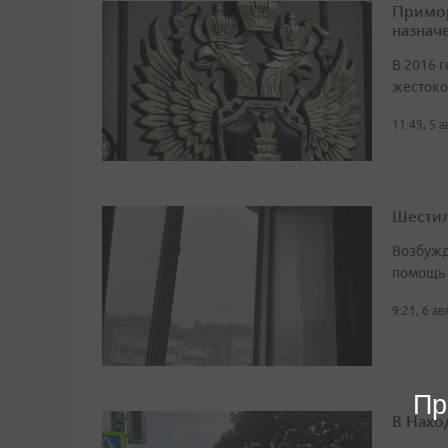
Примор
назначе
В 2016 г
жестоко
11:49, 5 
Шестил
Возбужд
помощь
9:21, 6 а
Пр
В Нахо