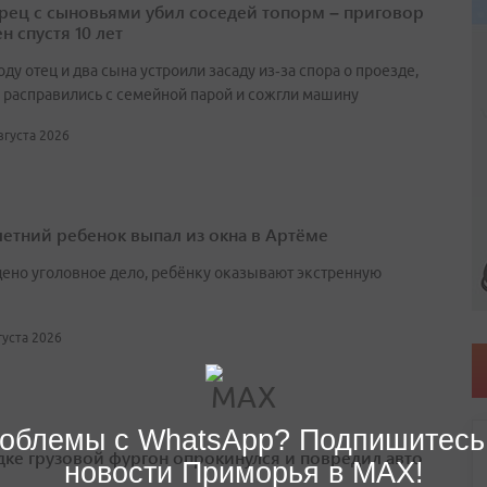
ец с сыновьями убил соседей топорм – приговор
н спустя 10 лет
оду отец и два сына устроили засаду из‑за спора о проезде,
 расправились с семейной парой и сожгли машину
августа 2026
етний ребенок выпал из окна в Артёме
ено уголовное дело, ребёнку оказывают экстренную
вгуста 2026
облемы с WhatsApp? Подпишитесь
дке грузовой фургон опрокинулся и повредил авто
новости Приморья в MAX!