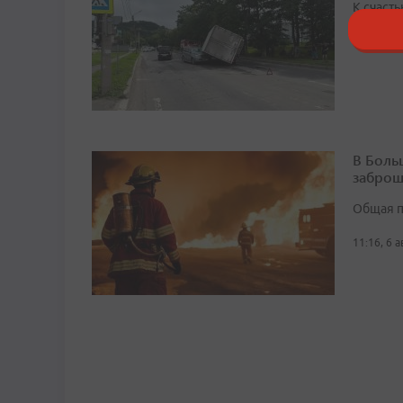
К счасть
12:12, 6 
В Боль
заброш
Общая п
11:16, 6 