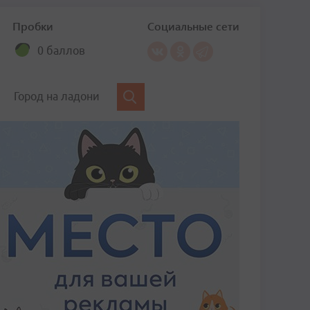
Пробки
Социальные сети
0 баллов
Город на ладони