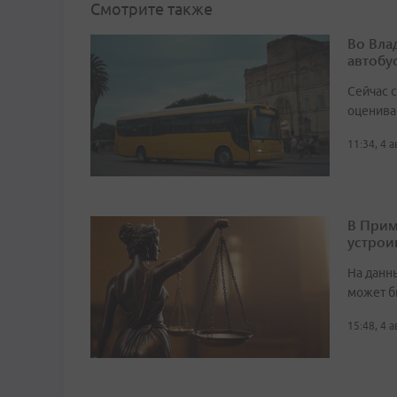
Смотрите также
Во Вла
автобу
Сейчас 
оценива
11:34, 4 
В Прим
устрои
На данн
может б
15:48, 4 