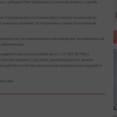
ы, сообщает РИА VladNews со ссылкой на пресс-службу
йона подсудимый в состоянии алкогольного опьянения во
17 ножевых ранений. От полученных травм потерпевшая
новным и не заслуживающим снисхождения, основываясь на
 обвинителем.
удимого виновным в убийстве (ч. 1 ст. 105 УК РФ) и
строгого режима. Суд также удовлетворил иск дочери
лн рублей в качестве возмещения материального ущерба и
ние дня.
П