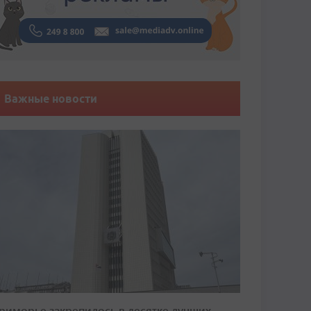
Важные новости
риморье закрепилось в десятке лучших