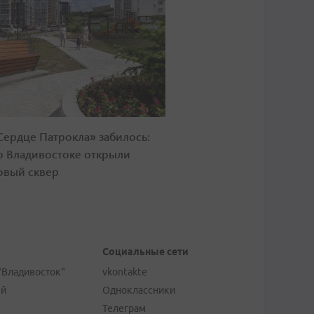
Сердце Патрокла» забилось:
о Владивостоке открыли
овый сквер
Социальные сети
"Владивосток"
vkontakte
ей
Одноклассники
Телеграм