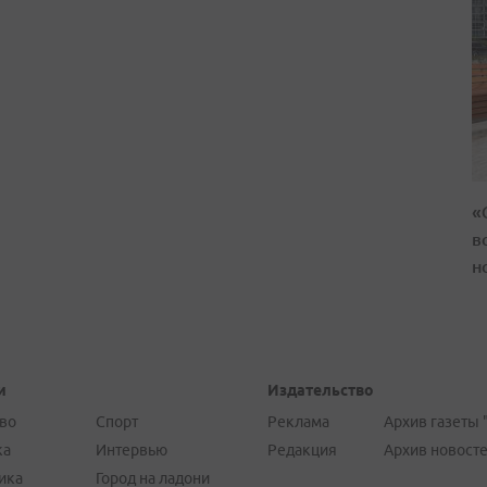
«
в
н
и
Издательство
во
Спорт
Реклама
Архив газеты 
ка
Интервью
Редакция
Архив новост
ика
Город на ладони