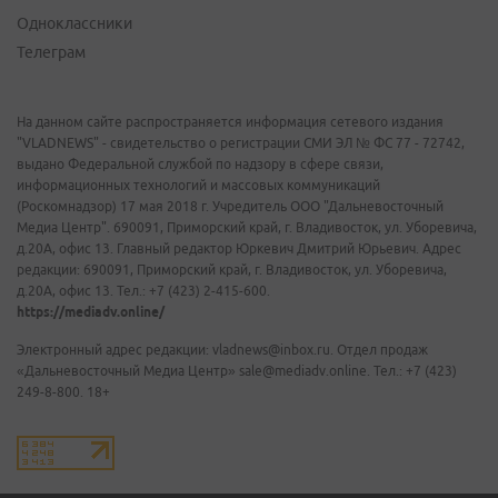
Одноклассники
Телеграм
На данном сайте распространяется информация сетевого издания
"VLADNEWS" - свидетельство о регистрации СМИ ЭЛ № ФС 77 - 72742,
выдано Федеральной службой по надзору в сфере связи,
информационных технологий и массовых коммуникаций
(Роскомнадзор) 17 мая 2018 г. Учредитель ООО "Дальневосточный
Медиа Центр". 690091, Приморский край, г. Владивосток, ул. Уборевича,
д.20А, офис 13. Главный редактор Юркевич Дмитрий Юрьевич. Адрес
редакции: 690091, Приморский край, г. Владивосток, ул. Уборевича,
д.20А, офис 13. Тел.: +7 (423) 2-415-600.
https://mediadv.online/
Электронный адрес редакции: vladnews@inbox.ru. Отдел продаж
«Дальневосточный Медиа Центр» sale@mediadv.online. Тел.: +7 (423)
249-8-800. 18+