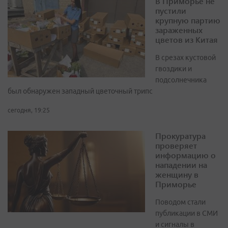
В Приморье не
пустили
крупную партию
зараженных
цветов из Китая
В срезах кустовой
гвоздики и
подсолнечника
был обнаружен западный цветочный трипс
сегодня, 19:25
Прокуратура
проверяет
информацию о
нападении на
женщину в
Приморье
Поводом стали
публикации в СМИ
и сигналы в